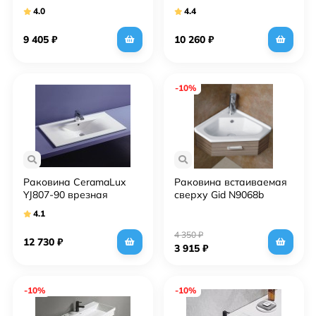
4.0
4.4
9 405
₽
10 260
₽
-10%
Раковина CeramaLux
Раковина встаиваемая
YJ807-90 врезная
сверху Gid N9068b
4.1
4 350
₽
12 730
₽
3 915
₽
-10%
-10%