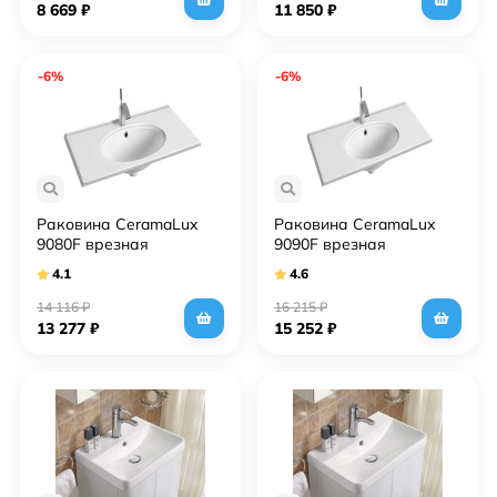
8 669
₽
11 850
₽
-6%
-6%
Раковина CeramaLux
Раковина CeramaLux
9080F врезная
9090F врезная
4.1
4.6
14 116
₽
16 215
₽
13 277
₽
15 252
₽