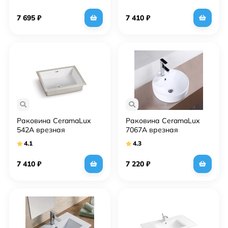
7 695
₽
7 410
₽
Раковина CeramaLux
Раковина CeramaLux
542A врезная
7067A врезная
4.1
4.3
7 410
₽
7 220
₽