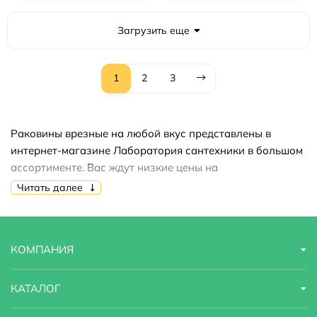
Загрузить еще
1
2
3
Раковины врезные на любой вкус представлены в
интернет-магазине Лаборатория сантехники в большом
ассортименте. Вас ждут низкие цены на
продукцию,акции,скидки,распродажи. Купить раковины
Читать далее
врезные вы можете быстро и недорого.
КОМПАНИЯ
КАТАЛОГ