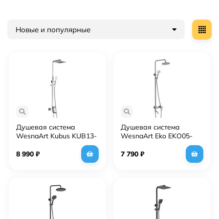
Новые и популярные
Душевая система
Душевая система
WesnaArt Kubus KUB13-
WesnaArt Eko EKO05-
314 Сатин
314 Сатин
8 990
₽
7 790
₽