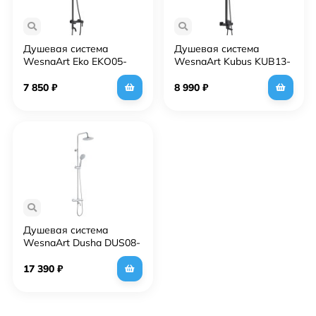
Душевая система
Душевая система
WesnaArt Eko EKO05-
WesnaArt Kubus KUB13-
314Black Черная
314Black Черная
матовая
матовая
7 850
₽
8 990
₽
Душевая система
WesnaArt Dusha DUS08-
302 с термостатом Хром
17 390
₽