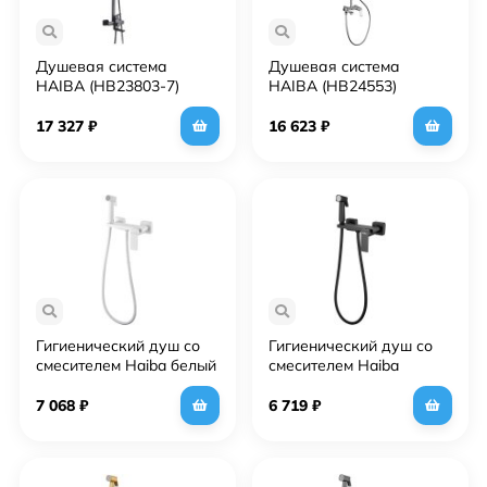
Душевая система
Душевая система
HAIBA (HB23803-7)
HAIBA (HB24553)
17 327
₽
16 623
₽
Гигиенический душ со
Гигиенический душ со
смесителем Haiba белый
смесителем Haiba
(HB5517-8)
черный (HB5517-7)
7 068
₽
6 719
₽