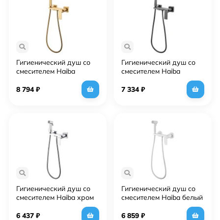
Гигиенический душ со
Гигиенический душ со
смесителем Haiba
смесителем Haiba
матовое золото
оружейная сталь
(HB5517-5)
(HB5517-3)
8 794
₽
7 334
₽
Гигиенический душ со
Гигиенический душ со
смесителем Haiba хром
смесителем Haiba белый
(HB5517)
(HB5516-8)
6 437
₽
6 859
₽