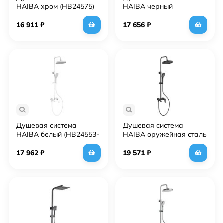
HAIBA хром (HB24575)
HAIBA черный
(HB24575-7)
16 911
₽
17 656
₽
Душевая система
Душевая система
HAIBA белый (HB24553-
HAIBA оружейная сталь
8)
(HB24553-3)
17 962
₽
19 571
₽