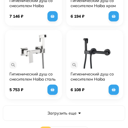
Гигиенический душ со
Гигиенический душ со
смесителем Haiba
смесителем Haiba хром
оружейная сталь
(HB5516)
(HB5516-3)
7 146
₽
6 194
₽
Гигиенический душ со
Гигиенический душ со
смесителем Haiba сталь
смесителем Haiba
(HB5521)
черный (HB5514-7)
5 753
₽
6 108
₽
Загрузить еще