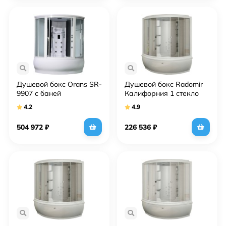
Душевой бокс Orans SR-
Душевой бокс Radomir
9907 с баней
Калифорния 1 стекло
матовое
4.2
4.9
504 972
₽
226 536
₽