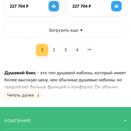
227 704
₽
227 704
₽
Загрузить еще
1
2
3
4
Душевой бокс
- это тип душевой кабины, который имеет
более высокую цену, чем обычные душевые кабины, но
предлагает больше функций и комфорта. Он обычно
состоит из акрилового или стеклянного поддона,
Читать далее
дверок с раздвижными дверями, системы гидромассажа
и дополнительных функций, таких как радио, освещение
и т.д. Душевые боксы могут быть установлены в любом
КОМПАНИЯ
месте ванной комнаты и являются отличным выбором
для тех, кто ищет более высокий уровень комфорта и