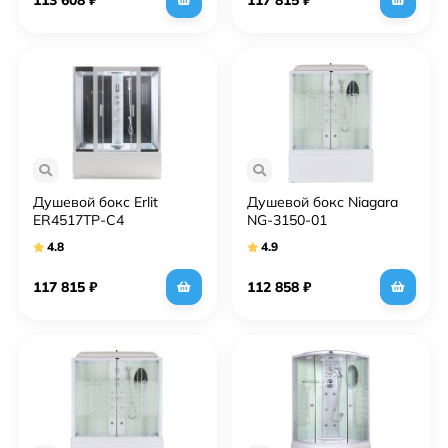
Душевой бокс Erlit
Душевой бокс Niagara
ER4517TP-C4
NG-3150-01
4.8
4.9
117 815
₽
112 858
₽