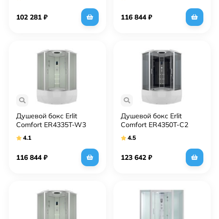
102 281
₽
116 844
₽
Душевой бокс Erlit
Душевой бокс Erlit
Comfort ER4335T-W3
Comfort ER4350T-C2
4.1
4.5
116 844
₽
123 642
₽