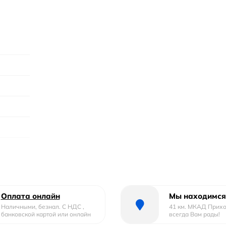
Оплата онлайн
Мы находимся
Наличными, безнал. С НДС ,
41 км. МКАД Прих
банковской картой или онлайн
всегда Вам рады!