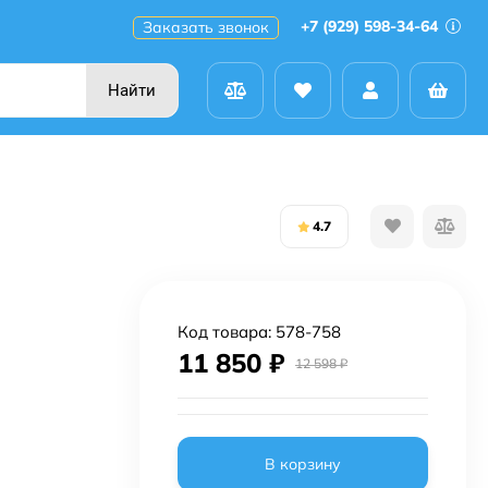
+7 (929) 598-34-64
Заказать звонок
Найти
4.7
Код товара:
578-758
11 850
₽
12 598
₽
В корзину