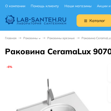
О компании
Помощь клиенту
Наши магазины
Акции и
Каталог
Главная
Раковины
Раковины врезные
Раковина CeramaLu
Раковина CeramaLux 9070
-6%