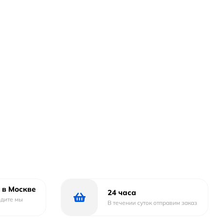
 в Москве
24 часа
одите мы
В течении суток отправим заказ