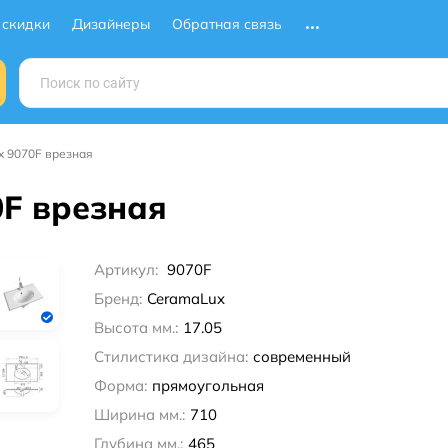
 скидки
Дизайнеры
Обратная связь
x 9070F врезная
F врезная
Артикул:
9070F
Бренд:
CeramaLux
Высота мм.:
17.05
Стилистика дизайна:
современный
Форма:
прямоугольная
Ширина мм.:
710
Глубина мм.:
465