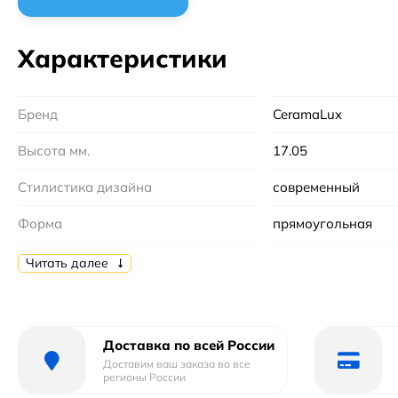
Характеристики
Бренд
CeramaLux
Высота мм.
17.05
Стилистика дизайна
современный
Форма
прямоугольная
Ширина мм.
710
Читать далее
Глубина мм.
465
Цвет
Белый
Доставка по всей России
Доставим ваш заказа во все
Отверстие под перелив :
Да
регионы России