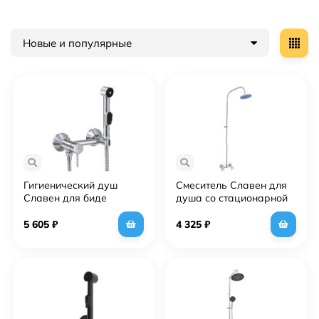
Новые и популярные
Гигиенический душ
Смеситель Славен для
Славен для биде
душа со стационарной
настенный, одноручный
пластиковой душевой
(СЛ-ОД-Д54 )
сеткой, двуручный (СЛ-
5 605
₽
4 325
₽
ДВ-О32)