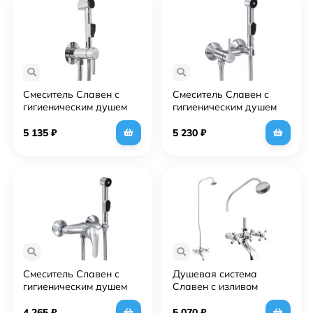
Смеситель Славен с
Смеситель Славен с
гигиеническим душем
гигиеническим душем
Город Д (СЛ-ОД-Д52)
Город Д (СЛ-ОД-Д51)
5 135
₽
5 230
₽
Смеситель Славен с
Душевая система
гигиеническим душем
Славен с изливом
Дача В (СЛ-ОД-В41)
Коттедж А (СЛ-ДВ-А60)
4 265
₽
5 070
₽