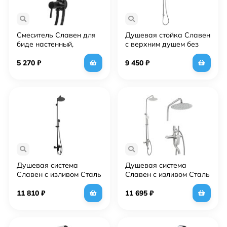
Смеситель Славен для
Душевая стойка Славен
биде настенный,
с верхним душем без
однорычажный Город
смесителя (СЛ-ЗП-147)
(СЛ-ОД-Д53)
5 270
₽
9 450
₽
Душевая система
Душевая система
Славен с изливом Сталь
Славен с изливом Сталь
Ж (СЛ-ОД-Ж61)
Ж (СЛ-ОД-Ж60)
11 810
₽
11 695
₽