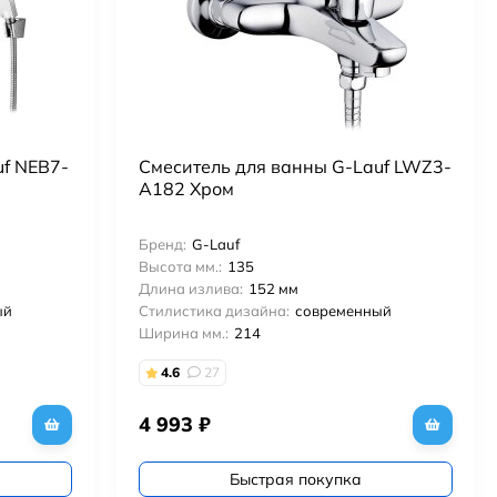
uf NEB7-
Смеситель для ванны G-Lauf LWZ3-
A182 Хром
Бренд:
G-Lauf
Высота мм.:
135
Длина излива:
152 мм
ый
Стилистика дизайна:
современный
Ширина мм.:
214
4.6
27
4 993
₽
Быстрая покупка