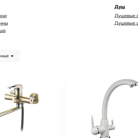
Душ
хни
Душевые 
анны
Душевые 
уша
рные