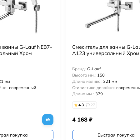
я ванны G-Lauf NEB7-
Смеситель для ванны G-La
альный Хром
A123 универсальный Хром
Бренд:
G-Lauf
Высота мм.:
150
21 мм
Длина излива:
321 мм
йна:
современный
Стилистика дизайна:
современн
Длина мм.:
379
4.3
27
4 168
₽
трая покупка
Быстрая покупка