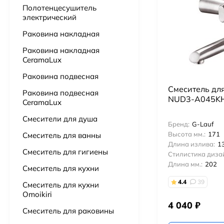
Полотенцесушитель
электрический
Подвесной унитаз Point Сатурн безободковый, белый, сиденье дюропласт микролифт быстросъем PN41901
Раковина накладная
15 725
₽
Раковина накладная
CeramaLux
Ванна из литьевого мрамора Астра-Форм Нью-Форм 170х75 см.
51 000
₽
51 500
₽
Раковина подвесная
Смеситель дл
Раковина подвесная
Ванна из искусственного камня Астра-Форм Нейт 170х70
NUD3-A045KH
CeramaLux
52 000
₽
Смесители для душа
Бренд:
G-Lauf
Высота мм.:
171
Смеситель для ванны
Бумагадержатель с полочкой Vivi Felice FL 1039 ORO OPACO матовое золото
Длина излива:
1
3 000
₽
Смеситель для гигиены
Стилистика диза
Длина мм.:
202
Смеситель для кухни
4.4
39
Смеситель для кухни
Omoikiri
4 040
₽
Смеситель для раковины