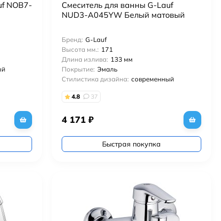
uf NOB7-
Смеситель для ванны G-Lauf
NUD3-A045YW Белый матовый
Бренд:
G-Lauf
Высота мм.:
171
Длина излива:
133 мм
ый
Покрытие:
Эмаль
Стилистика дизайна:
современный
4.8
37
4 171
₽
Быстрая покупка