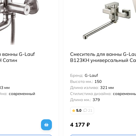
я ванны G-Lauf
Смеситель для ванны G-La
 Сатин
B123KH универсальный Са
Бренд:
G-Lauf
Высота мм.:
150
33 мм
Длина излива:
321 мм
йна:
современный
Стилистика дизайна:
современн
Длина мм.:
379
5.0
21
4 177
₽