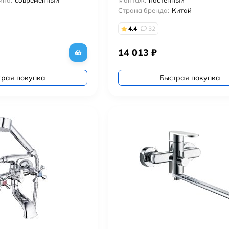
йна:
современный
Монтаж:
настенный
Страна бренда:
Китай
4.4
32
14 013
₽
трая покупка
Быстрая покупка