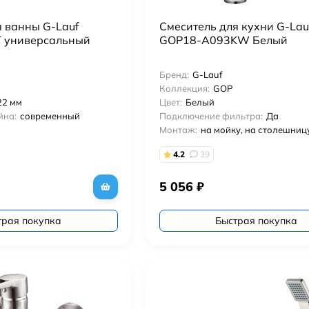
я ванны G-Lauf
Смеситель для кухни G-Lau
 универсальный
GOP18-A093KW Белый
Бренд:
G-Lauf
Коллекция:
GOP
22 мм
Цвет:
Белый
йна:
современный
Подключение фильтра:
Да
Монтаж:
на мойку, на столешниц
4.2
39
5 056
₽
трая покупка
Быстрая покупка