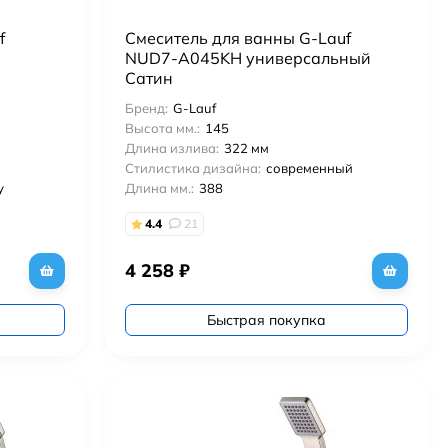
f
Смеситель для ванны G-Lauf
NUD7-A045KH универсальный
Сатин
Бренд:
G-Lauf
Высота мм.:
145
Длина излива:
322 мм
Стилистика дизайна:
современный
у
Длина мм.:
388
4.4
21
4 258
₽
Быстрая покупка