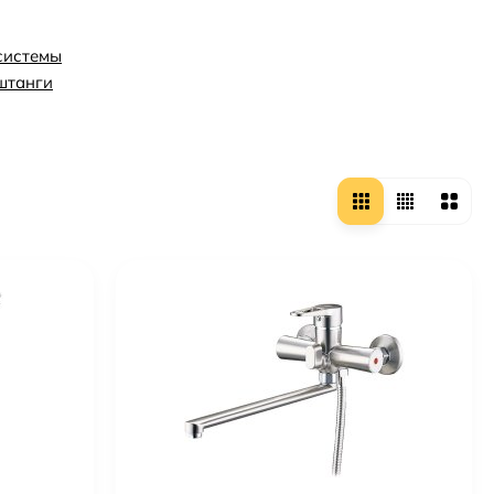
системы
штанги