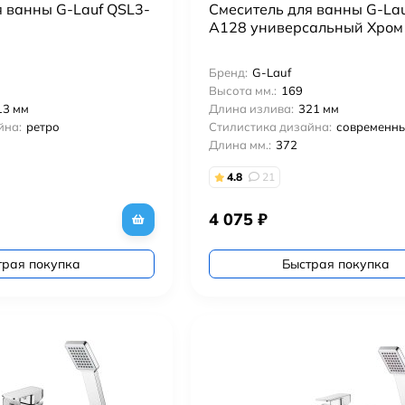
я ванны G-Lauf QSL3-
Смеситель для ванны G-La
A128 универсальный Хром
Бренд:
G-Lauf
Высота мм.:
169
13 мм
Длина излива:
321 мм
йна:
ретро
Стилистика дизайна:
современн
Длина мм.:
372
4.8
21
4 075
₽
трая покупка
Быстрая покупка