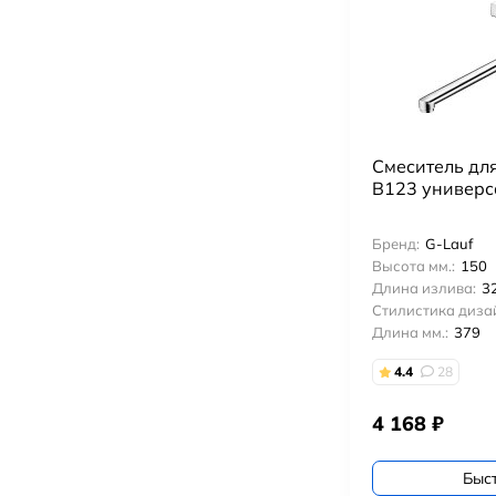
Смеситель дл
B123 универс
Бренд:
G-Lauf
Высота мм.:
150
Длина излива:
3
Стилистика диза
Длина мм.:
379
4.4
28
4 168
₽
Быс