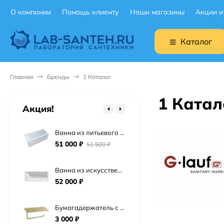
О компании
Помощь клиенту
Наши магазины
Акции и
Подвесной унитаз Ceruttispa Maiella Aria UF CT10480 торнадо
9 900
₽
Каталог
Подвесной унитаз BOCCHI V-Tondo 1417-001-0129 торнадо
19 900
₽
Главная
Бренды
1 Каталог
Подвесной унитаз Point Сатурн безободковый, белый, сиденье дюропласт микролифт быстросъем PN41901
1 Катал
15 725
₽
Акция!
Ванна из литьевого мрамора Астра-Форм Нью-Форм 170х75 см.
51 000
₽
51 500
₽
Ванна из искусственного камня Астра-Форм Нейт 170х70
52 000
₽
Бумагадержатель с полочкой Vivi Felice FL 1039 ORO OPACO матовое золото
3 000
₽