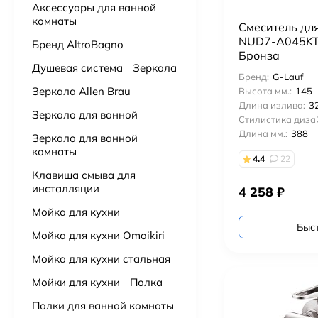
Аксессуары для ванной
комнаты
Смеситель дл
Подвесной унитаз с сидением Grossman Торнадо GR-4455SQ
NUD7-A045KT
Бренд AltroBagno
14 000
₽
Бронза
Душевая система
Зеркала
Бренд:
G-Lauf
Подвесной унитаз с сидением Aquanet Tornado 332173 безободковый
Зеркала Allen Brau
Высота мм.:
145
15 500
₽
Длина излива:
3
Зеркало для ванной
Стилистика диза
Длина мм.:
388
Зеркало для ванной
Подвесной унитаз Villeroy & Boch Subway 3.0 4670TS01 alpin, смыв торнадо, сиденье с микролифтом
комнаты
91 000
₽
4.4
22
Клавиша смыва для
инсталляции
4 258
₽
Подвесной унитаз VitrA Nest QuantumFlush торнадо 7870B403-0075
43 000
₽
Мойка для кухни
Быс
Мойка для кухни Omoikiri
Подвесной унитаз Ceruttispa Maiella Aria UF CT10480 торнадо
Мойка для кухни стальная
9 900
₽
Мойки для кухни
Полка
Подвесной унитаз BOCCHI V-Tondo 1417-001-0129 торнадо
Полки для ванной комнаты
19 900
₽