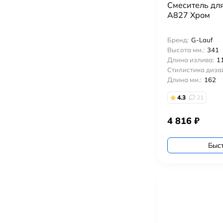
Смеситель дл
A827 Хром
Бренд:
G-Lauf
Высота мм.:
341
Длина излива:
1
Стилистика диза
Длина мм.:
162
4.3
21
4 816
₽
Быс