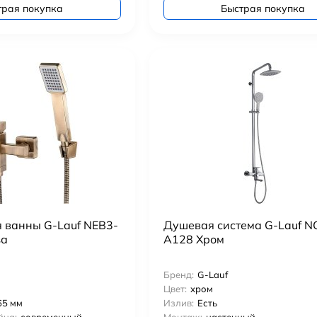
трая покупка
Быстрая покупка
я ванны G-Lauf NEB3-
Душевая система G-Lauf N
за
A128 Хром
Бренд:
G-Lauf
Цвет:
хром
65 мм
Излив:
Есть