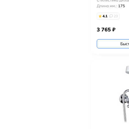
Стилистика диза
Длина мм.:
175
4.1
23
3 765
₽
Быс