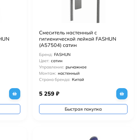
Смеситель настенный с
SHUN
гигиенической лейкой FASHUN
(A57504) сатин
Бренд:
FASHUN
Цвет:
сатин
Управление:
рычажное
Монтаж:
настенный
Страна бренда:
Китай
5 259
₽
Быстрая покупка