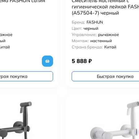
ема FASHUN сатин
Смеситель настенный с
гигиенической лейкой FA
(A57504-7) черный
Бренд:
FASHUN
Цвет:
черный
ажное
Управление:
рычажное
ный
Монтаж:
настенный
Китай
Страна бренда:
Китай
5 888
₽
трая покупка
Быстрая покупка