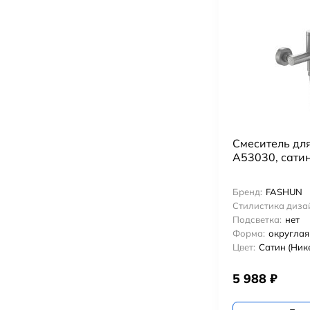
Смеситель дл
A53030, сати
Бренд:
FASHUN
Стилистика диза
Подсветка:
нет
Форма:
округлая
Цвет:
Сатин (Ник
5 988
₽