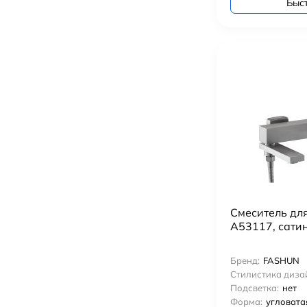
Быс
Смеситель дл
A53117, сати
Бренд:
FASHUN
Стилистика диза
Подсветка:
нет
Форма:
угловата