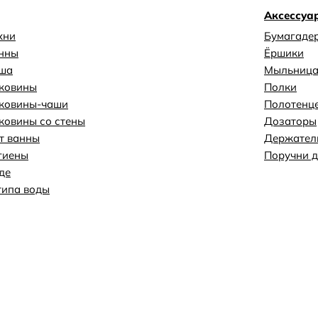
Аксессуа
хни
Бумагаде
анны
Ёршики
уша
Мыльниц
аковины
Полки
аковины-чаши
Полотенц
ковины со стены
Дозаторы
т ванны
Держател
гиены
Поручни д
де
типа воды