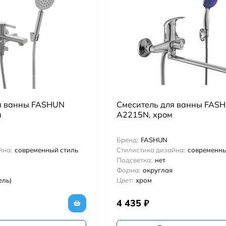
я ванны FASHUN
Смеситель для ванны FAS
н
A2215N, хром
Бренд:
FASHUN
йна:
современный стиль
Стилистика дизайна:
современны
Подсветка:
нет
Форма:
округлая
ель)
Цвет:
хром
4 435
₽