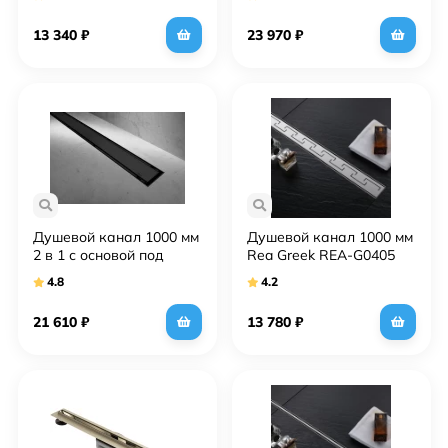
Pro REA-G0989
Pro REA-G5611
13 340
₽
23 970
₽
Душевой канал 1000 мм
Душевой канал 1000 мм
2 в 1 с основой под
Rea Greek REA-G0405
плитку Rea Neo&Pure
4.8
4.2
Pro REA-G8909
21 610
₽
13 780
₽