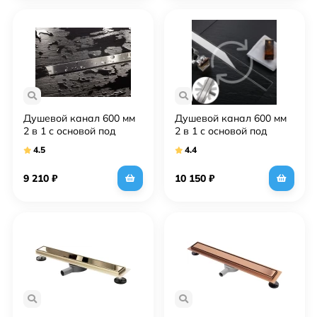
Душевой канал 600 мм
Душевой канал 600 мм
2 в 1 с основой под
2 в 1 с основой под
плитку Rea Neo&Pure N
плитку Rea Neo&Pure
4.5
4.4
REA-G0091
Pro REA-G0900
9 210
₽
10 150
₽