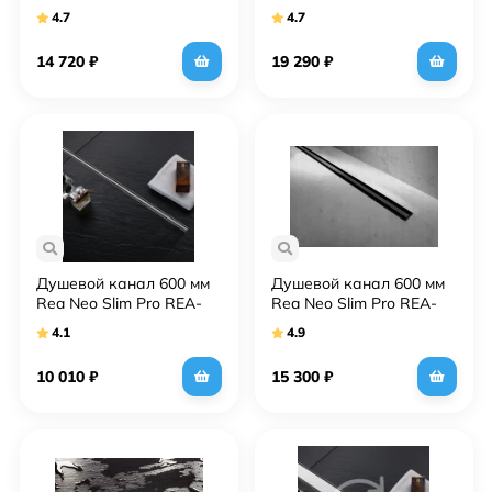
G0650
G5698
4.7
4.7
14 720
₽
19 290
₽
Душевой канал 600 мм
Душевой канал 600 мм
Rea Neo Slim Pro REA-
Rea Neo Slim Pro REA-
G8400
G8900
4.1
4.9
10 010
₽
15 300
₽