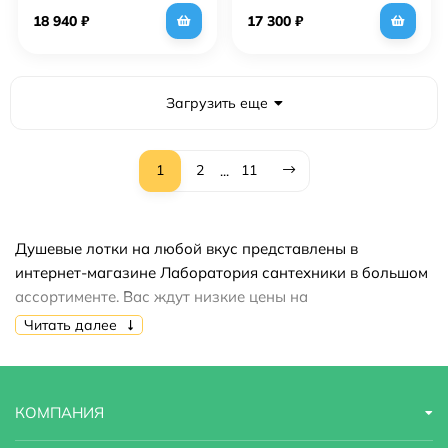
18 940
₽
17 300
₽
Загрузить еще
1
2
11
...
Душевые лотки на любой вкус представлены в
интернет-магазине Лаборатория сантехники в большом
ассортименте. Вас ждут низкие цены на
продукцию,акции,скидки,распродажи. Купить душевые
Читать далее
лотки вы можете быстро и недорого.
КОМПАНИЯ