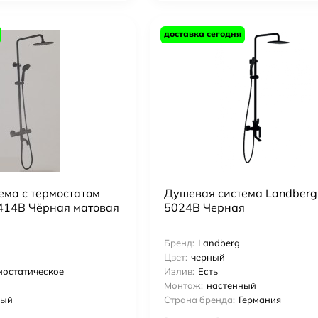
доставка сегодня
ема с термостатом
Душевая система Landberg
414B Чёрная матовая
5024B Черная
Бренд:
Landberg
Цвет:
черный
мостатическое
Излив:
Есть
Монтаж:
настенный
ный
Страна бренда:
Германия