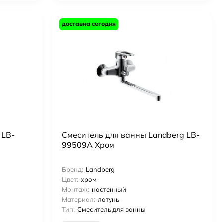
доставка сегодня
 LB-
Смеситель для ванны Landberg LB-
99509A Хром
Бренд:
Landberg
Цвет:
хром
Монтаж:
настенный
Материал:
латунь
Тип:
Смеситель для ванны