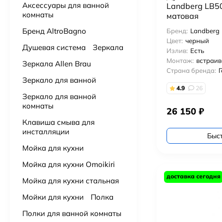
Аксессуары для ванной
Landberg LB5
комнаты
матовая
Подвесной унитаз с сидением Grossman Торнадо GR-4455SQ
Бренд AltroBagno
Бренд:
Landberg
14 000
₽
Цвет:
черный
Душевая система
Зеркала
Излив:
Есть
Подвесной унитаз с сидением Aquanet Tornado 332173 безободковый
Монтаж:
встраи
Зеркала Allen Brau
15 500
₽
Страна бренда:
Зеркало для ванной
4.9
26
Зеркало для ванной
Подвесной унитаз Villeroy & Boch Subway 3.0 4670TS01 alpin, смыв торнадо, сиденье с микролифтом
комнаты
91 000
₽
26 150
₽
Клавиша смыва для
инсталляции
Подвесной унитаз VitrA Nest QuantumFlush торнадо 7870B403-0075
Быс
43 000
₽
Мойка для кухни
Мойка для кухни Omoikiri
Подвесной унитаз Ceruttispa Maiella Aria UF CT10480 торнадо
доставка сегодня
Мойка для кухни стальная
9 900
₽
Мойки для кухни
Полка
Подвесной унитаз BOCCHI V-Tondo 1417-001-0129 торнадо
Полки для ванной комнаты
19 900
₽