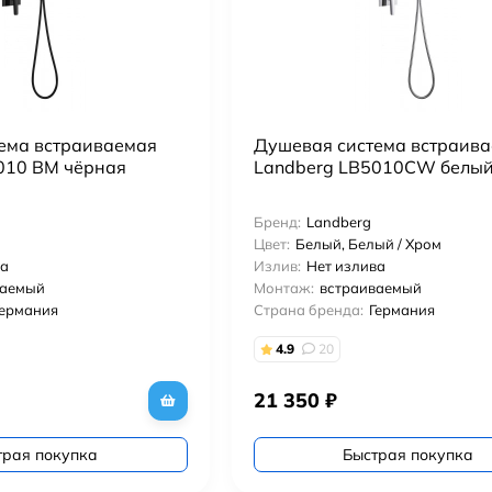
ема встраиваемая
Душевая система встраив
010 BM чёрная
Landberg LB5010CW белый 
Бренд:
Landberg
Цвет:
Белый, Белый / Хром
ва
Излив:
Нет излива
ваемый
Монтаж:
встраиваемый
Германия
Страна бренда:
Германия
4.9
20
21 350
₽
трая покупка
Быстрая покупка