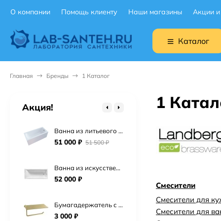
О компании
Помощь клиенту
Наши магазины
Акции и
Подвесной унитаз Ceruttispa Maiella Aria UF CT10480 торнадо
9 900
₽
Каталог
Подвесной унитаз BOCCHI V-Tondo 1417-001-0129 торнадо
19 900
₽
Главная
Бренды
1 Каталог
Подвесной унитаз Point Сатурн безободковый, белый, сиденье дюропласт микролифт быстросъем PN41901
1 Катал
15 725
₽
Акция!
Ванна из литьевого мрамора Астра-Форм Нью-Форм 170х75 см.
51 000
₽
51 500
₽
Ванна из искусственного камня Астра-Форм Нейт 170х70
52 000
₽
Смесители
Смесители для ку
Бумагадержатель с полочкой Vivi Felice FL 1039 ORO OPACO матовое золото
Смесители для в
3 000
₽