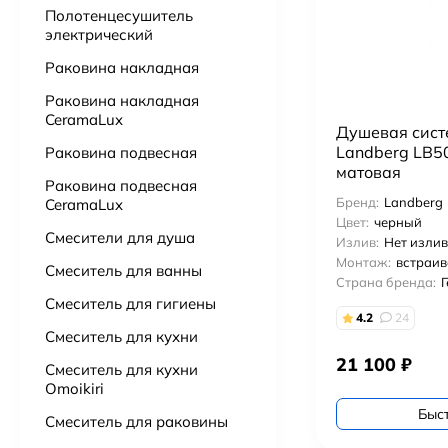
Полотенцесушитель
электрический
Подвесной унитаз Point Сатурн безободковый, белый, сиденье дюропласт микролифт быстросъем PN41901
Раковина накладная
15 725
₽
Раковина накладная
CeramaLux
Ванна из литьевого мрамора Астра-Форм Нью-Форм 170х75 см.
Душевая сист
51 000
₽
51 500
₽
Landberg LB5
Раковина подвесная
матовая
Раковина подвесная
Ванна из искусственного камня Астра-Форм Нейт 170х70
Бренд:
Landberg
CeramaLux
52 000
₽
Цвет:
черный
Смесители для душа
Излив:
Нет изли
Монтаж:
встраи
Смеситель для ванны
Бумагадержатель с полочкой Vivi Felice FL 1039 ORO OPACO матовое золото
Страна бренда:
3 000
₽
Смеситель для гигиены
4.2
24
Смеситель для кухни
21 100
₽
Смеситель для кухни
Omoikiri
Быс
Смеситель для раковины