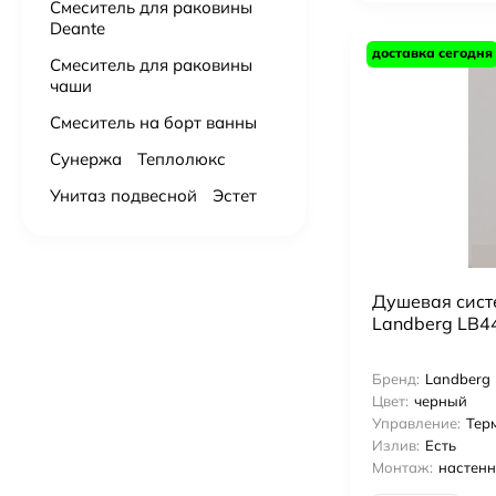
Смеситель для раковины
Deante
доставка сегодня
Смеситель для раковины
чаши
Смеситель на борт ванны
Сунержа
Теплолюкс
Унитаз подвесной
Эстет
Душевая сист
Landberg LB4
Бренд:
Landberg
Цвет:
черный
Управление:
Тер
Излив:
Есть
Монтаж:
настен