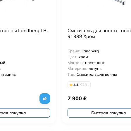
я ванны Landberg LB-
Смеситель для ванны Landb
91389 Хром
Бренд:
Landberg
Цвет:
хром
ный
Монтаж:
настенный
ь
Материал:
латунь
ля ванны
Тип:
Смеситель для ванны
4.4
31
7 900
₽
трая покупка
Быстрая покупка