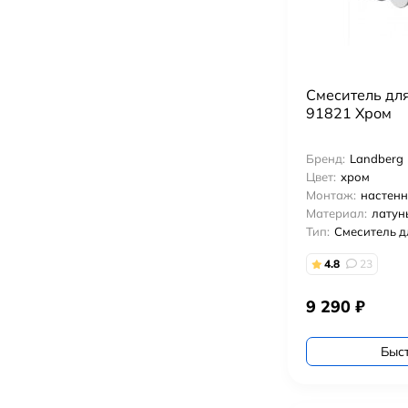
Смеситель дл
91821 Хром
Бренд:
Landberg
Цвет:
хром
Монтаж:
настен
Материал:
латун
Тип:
Смеситель д
4.8
23
9 290
₽
Быс