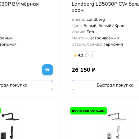
030P BM чёрная
Landberg LB5030P CW белы
хром
Бренд:
Landberg
Цвет:
Белый, Белый / Хром
Излив:
Есть
ваемый
Монтаж:
встраиваемый
Германия
Страна бренда:
Германия
4.2
20
26 150
₽
трая покупка
Быстрая покупка
доставка сегодня