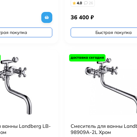
4.0
26
36 400
₽
трая покупка
Быстрая покупка
доставка сегодня
я ванны Landberg LB-
Смеситель для ванны Landb
ром
98909A-2L Хром