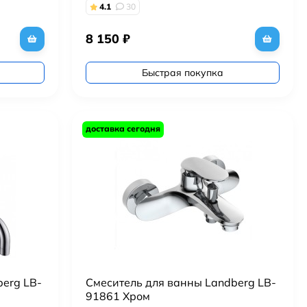
4.1
30
8 150
₽
Быстрая покупка
доставка сегодня
erg LB-
Смеситель для ванны Landberg LB-
91861 Хром