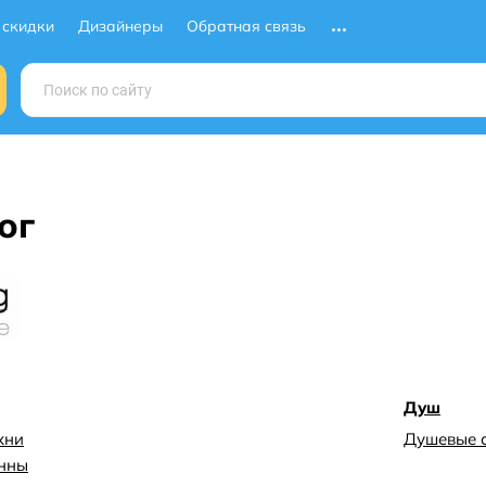
 скидки
Дизайнеры
Обратная связь
ог
Душ
хни
Душевые 
анны