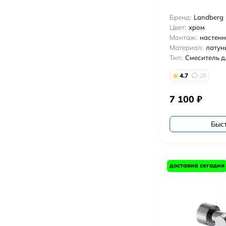
Бренд:
Landberg
Цвет:
хром
Монтаж:
настен
Материал:
латун
Тип:
Смеситель д
4.7
28
7 100
₽
Быс
доставка сегодня