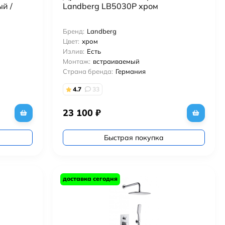
й /
Landberg LB5030P хром
Бренд:
Landberg
Цвет:
хром
Излив:
Есть
Монтаж:
встраиваемый
Страна бренда:
Германия
4.7
33
23 100
₽
Быстрая покупка
доставка сегодня