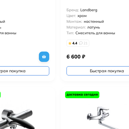
Бренд:
Landberg
Цвет:
хром
ный
Монтаж:
настенный
ь
Материал:
латунь
ля ванны
Тип:
Смеситель для ванны
4.4
21
6 600
₽
трая покупка
Быстрая покупка
доставка сегодня