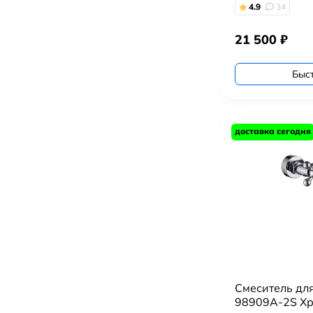
4.9
34
21 500
₽
Быс
доставка сегодня
Смеситель дл
98909A-2S Х