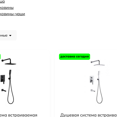
уша
аковины
аковины-чаши
рные
доставка сегодня
ема встраиваемая
Душевая система встраив