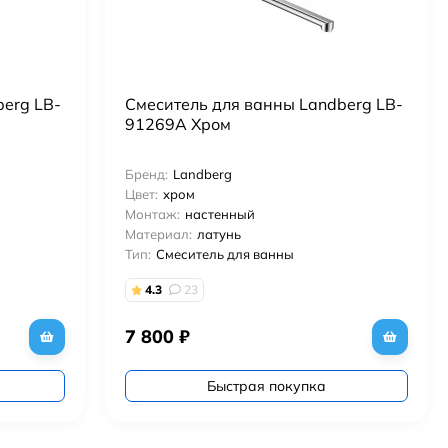
erg LB-
Смеситель для ванны Landberg LB-
91269A Хром
Бренд:
Landberg
Цвет:
хром
Монтаж:
настенный
Материал:
латунь
Тип:
Смеситель для ванны
4.3
23
7 800
₽
Быстрая покупка