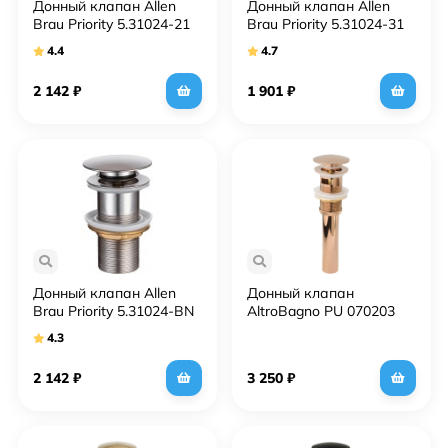
Донный клапан Allen
Донный клапан Allen
Brau Priority 5.31024-21
Brau Priority 5.31024-31
click-clack Белый
click-clack Черный
4.4
4.7
матовый
матовый
2 142
₽
1 901
₽
Донный клапан Allen
Донный клапан
Brau Priority 5.31024-BN
AltroBagno PU 070203
click-clack Никель
ROr
4.3
брашированный
2 142
₽
3 250
₽