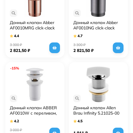
Донный клапан Abber
Донный клапан Abber
AF0010MRG click-clack
AF0010NG click-clack
Розовое золото матовое
Никель
4.4
4.7
3 300
₽
3 300
₽
2 821,50
₽
2 821,50
₽
-15%
Донный клапан ABBER
Донный клапан Allen
AF0010W с переливом,
Brau Infinity 5.21025-00
белый
Хром
4.2
4.5
3 000
₽
1 911
₽