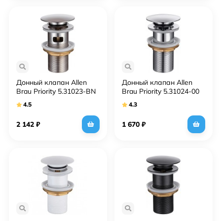
Донный клапан Allen
Донный клапан Allen
Brau Priority 5.31023-BN
Brau Priority 5.31024-00
click-clack Никель
click-clack Хром
4.5
4.3
брашированный
2 142
₽
1 670
₽