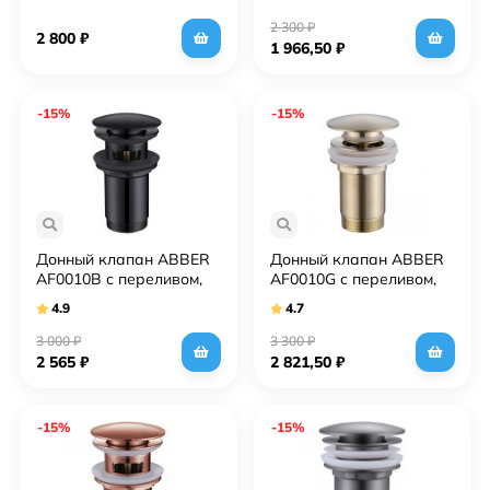
2 300
₽
2 800
₽
1 966,50
₽
-15%
-15%
Донный клапан ABBER
Донный клапан ABBER
AF0010B с переливом,
AF0010G с переливом,
черный матовый
золото матовое
4.9
4.7
3 000
₽
3 300
₽
2 565
₽
2 821,50
₽
-15%
-15%