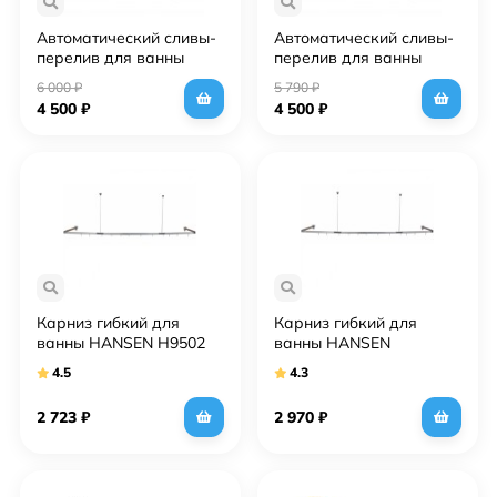
Автоматический сливы-
Автоматический сливы-
перелив для ванны
перелив для ванны
Grocenberg GB230MG
Grocenberg GB230NK
6 000
₽
5 790
₽
Золото матовый
Никель
4 500
₽
4 500
₽
Карниз гибкий для
Карниз гибкий для
ванны HANSEN H9502
ванны HANSEN
Серый
H9502HG Хром
4.5
4.3
2 723
₽
2 970
₽