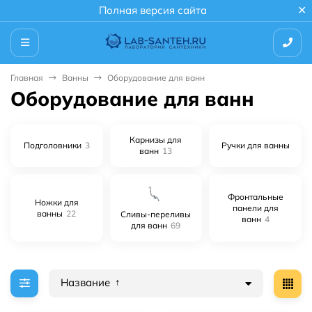
Полная версия сайта
Главная
Ванны
Оборудование для ванн
Оборудование для ванн
Карнизы для
Подголовники
3
Ручки для ванны
ванн
13
Фронтальные
Ножки для
панели для
ванны
22
Сливы-переливы
ванн
4
для ванн
69
Название