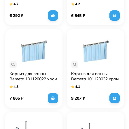
4.7
4.2
6 292
₽
6 545
₽
Карниз для ванны
Карниз для ванны
Bemeta 101120022 хром
Bemeta 101120032 хром
4.8
4.1
7 865
₽
9 207
₽