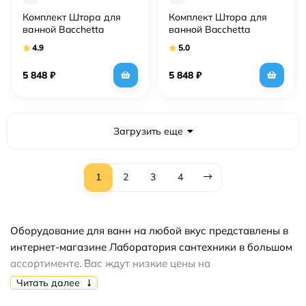
Комплект Штора для
Комплект Штора для
ванной Bacchetta
ванной Bacchetta
180х200 Canneto
180х200 Dama + Карниз
4.9
5.0
коричневая + Карниз
для ванны Aquanet
для ванны Aquanet
прямой 170 см
5 848
₽
5 848
₽
прямой 17
Загрузить еще
1
2
3
4
Оборудование для ванн на любой вкус представлены в
интернет-магазине Лаборатория сантехники в большом
ассортименте. Вас ждут низкие цены на
продукцию,акции,скидки,распродажи.
Читать далее
Купить оборудование для ванн вы можете быстро и