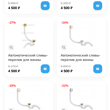
Grocenberg GB230BR
Grocenberg GB230CR
5 980
₽
5 200
₽
Бронза
Хром
4 500
₽
4 500
₽
-27%
-24%
Автоматический сливы-
Автоматический сливы-
перелив для ванны
перелив для ванны
Grocenberg GB230GL
Grocenberg GB230GO
6 170
₽
5 890
₽
золотой
Золото
4 500
₽
4 500
₽
брашированный
-25%
-22%