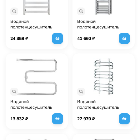
Водяной
Водяной
полотенцесушитель
полотенцесушитель
Grota Vento 48х60 Хром
Grota Estro 63х120 Хром
24 358
₽
41 660
₽
Водяной
Водяной
полотенцесушитель
полотенцесушитель
Grota Kamelo 600х700
Grota Rivolo 500х900
Хром
Хром
13 832
₽
27 970
₽