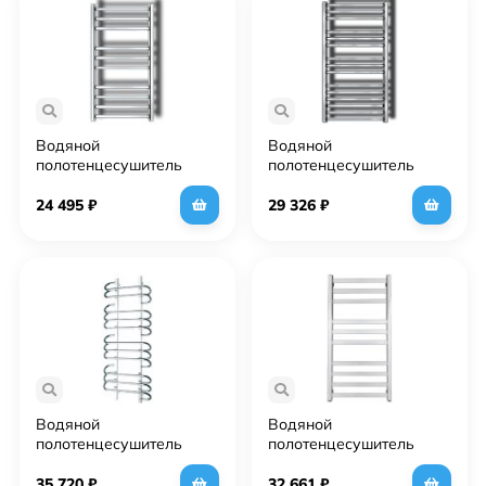
Водяной
Водяной
полотенцесушитель
полотенцесушитель
Grota Eco Calma 53х90
Grota Calma 53х90 Хром
Хром
24 495
₽
29 326
₽
Водяной
Водяной
полотенцесушитель
полотенцесушитель
Grota Rivolo 500х1200
Grota Vento 53х90 Хром
Хром
35 720
₽
32 661
₽