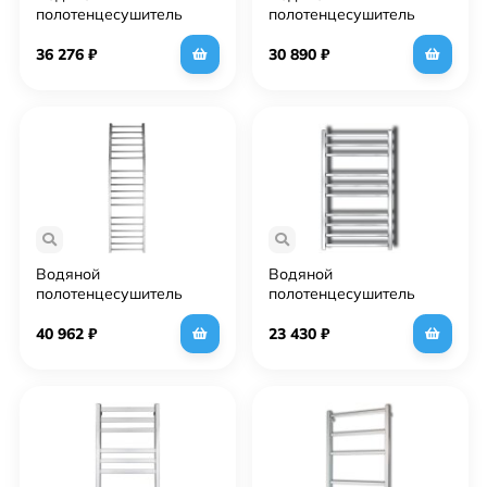
полотенцесушитель
полотенцесушитель
Grota Vela 480х1200
Grota Vista 530х1200
Хром
Хром
36 276
₽
30 890
₽
Водяной
Водяной
полотенцесушитель
полотенцесушитель
Grota Primo 480х1500
Grota Eco Classic 48х90
Хром
Хром
40 962
₽
23 430
₽