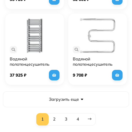
Водяной
Водяной
полотенцесушитель
полотенцесушитель
Grota Estro 53х120 Хром
Grota Kamelo 500х400
Хром
37 925
₽
9 708
₽
Загрузить еще
1
2
3
4