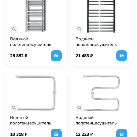
Водяной
Водяной
полотенцесушитель
полотенцесушитель
Grota Estro 48х90 Хром
Grota Classic 53х60 Хром
28 852
₽
21 483
₽
Водяной
Водяной
полотенцесушитель
полотенцесушитель
Grota Modesto 60х70
Grota Kamelo 500х600
Хром
Хром
10 318
₽
12 223
₽