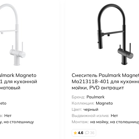
ulmark Magneto
Смеситель Paulmark Magne
 для кухонной
Ma213118-401 для кухонн
 матовый
мойки, PVD антрацит
Бренд:
Paulmark
eto
Коллекция:
Magneto
Цвет:
черный
в:
Нет
Выдвижной излив:
Нет
у, на столешницу
Монтаж:
на мойку, на столешниц
4.6
36