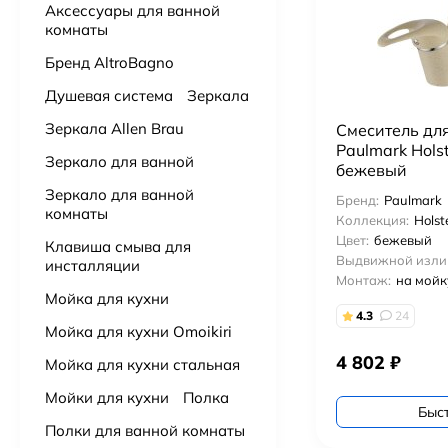
Аксессуары для ванной
комнаты
Подвесной унитаз с сидением Grossman Торнадо GR-4455SQ
Бренд AltroBagno
14 000
₽
Душевая система
Зеркала
Подвесной унитаз с сидением Aquanet Tornado 332173 безободковый
Зеркала Allen Brau
Смеситель дл
15 500
₽
Paulmark Hols
Зеркало для ванной
бежевый
Зеркало для ванной
Подвесной унитаз Villeroy & Boch Subway 3.0 4670TS01 alpin, смыв торнадо, сиденье с микролифтом
Бренд:
Paulmark
комнаты
91 000
₽
Коллекция:
Holst
Цвет:
бежевый
Клавиша смыва для
Выдвижной изли
инсталляции
Подвесной унитаз VitrA Nest QuantumFlush торнадо 7870B403-0075
Монтаж:
на мойк
43 000
₽
Мойка для кухни
4.3
24
Мойка для кухни Omoikiri
Подвесной унитаз Ceruttispa Maiella Aria UF CT10480 торнадо
4 802
₽
Мойка для кухни стальная
9 900
₽
Мойки для кухни
Полка
Быс
Подвесной унитаз BOCCHI V-Tondo 1417-001-0129 торнадо
Полки для ванной комнаты
19 900
₽