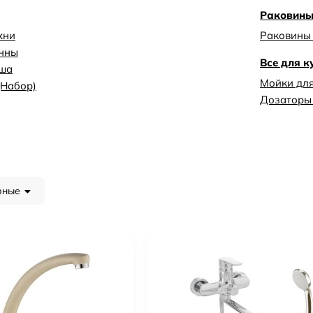
Раковин
хни
Раковины
анны
Все для к
уша
Мойки для
(Набор)
Дозаторы 
рные