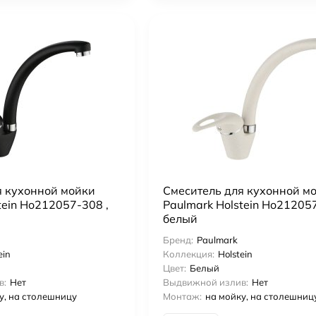
я кухонной мойки
Смеситель для кухонной м
tein Ho212057-308 ,
Paulmark Holstein Ho212057
белый
Бренд:
Paulmark
ein
Коллекция:
Holstein
Цвет:
Белый
в:
Нет
Выдвижной излив:
Нет
у, на столешницу
Монтаж:
на мойку, на столешниц