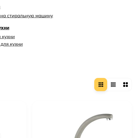
ы
 на стиральную машину
ухни
 кухни
для кухни