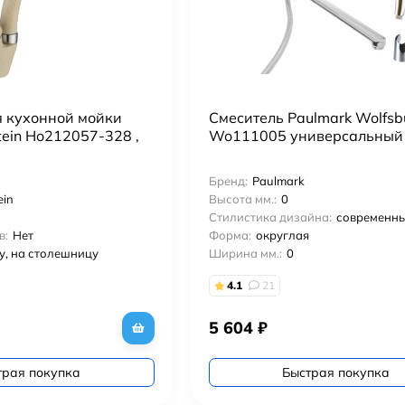
я кухонной мойки
Смеситель Paulmark Wolfsb
tein Ho212057-328 ,
Wo111005 универсальный
Бренд:
Paulmark
ein
Высота мм.:
0
Стилистика дизайна:
современн
в:
Нет
Форма:
округлая
у, на столешницу
Ширина мм.:
0
4.1
21
5 604
₽
трая покупка
Быстрая покупка