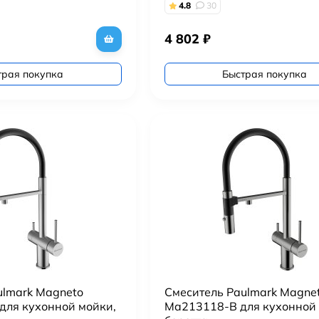
4.8
30
4 802
₽
трая покупка
Быстрая покупка
ulmark Magneto
Смеситель Paulmark Magne
для кухонной мойки,
Ma213118-B для кухонной 