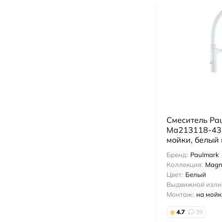
Смеситель Pa
Ma213118-431
мойки, белый
Бренд:
Paulmark
Коллекция:
Magn
Цвет:
Белый
Выдвижной изли
Монтаж:
на мойк
4.7
39