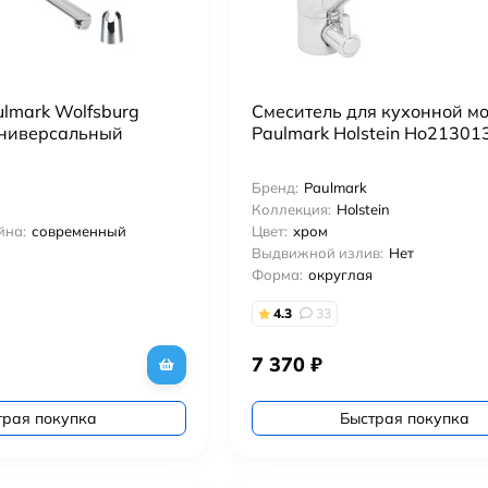
lmark Wolfsburg
Смеситель для кухонной м
ниверсальный
Paulmark Holstein Ho213013
Бренд:
Paulmark
Коллекция:
Holstein
йна:
современный
Цвет:
хром
Выдвижной излив:
Нет
Форма:
округлая
4.3
33
7 370
₽
трая покупка
Быстрая покупка