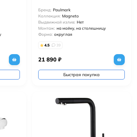
Бренд:
Paulmark
Коллекция:
Magneto
Выдвижной излив:
Нет
Монтаж:
на мойку, на столешницу
у
Форма:
округлая
4.5
39
21 890
₽
Быстрая покупка