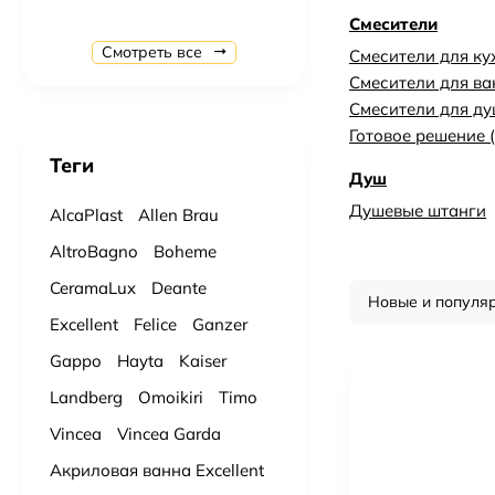
Смесители
Душевая система Gappo G7107-40 с термостатом Хром
Смотреть все
Смесители для ку
24 637
₽
27 374
₽
Смесители для в
Смесители для д
Душевая система с термостатом AltroBagno AB 03-04.12 Cr
Готовое решение 
34 359
₽
36 167
₽
Теги
Душ
Душевые штанги
Ванна из литьевого мрамора Marmaro Афина L 170х80 см.
AlcaPlast
Allen Brau
43 400
₽
85 000
₽
AltroBagno
Boheme
CeramaLux
Deante
Ванна из литьевого мрамора Marmaro Севилья 160х80 см.
Новые и популя
64 500
₽
99 300
₽
Excellent
Felice
Ganzer
Gappo
Hayta
Kaiser
Подвесной унитаз с сидением Gid Tr2122TF торнадо
Landberg
Omoikiri
Timo
12 780
₽
14 200
₽
Vincea
Vincea Garda
Подвесной унитаз с сидением Ceramalux N 5177 Tornado
Акриловая ванна Excellent
11 900
₽