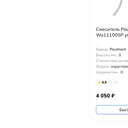
Смеситель Pau
Wo111005P у
Бренд:
Paulmark
Высота мм.:
0
Стилистика диза
Форма:
округлая
Ширина мм.:
0
4.5
34
4 050
₽
Быс