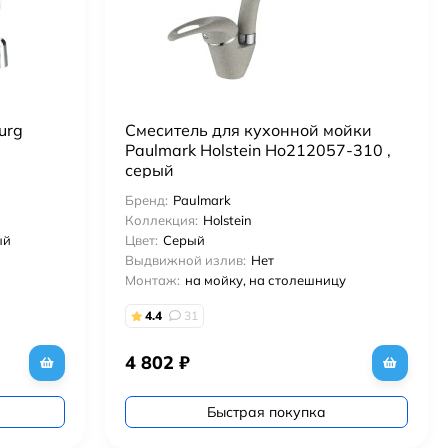
urg
Смеситель для кухонной мойки
Paulmark Holstein Ho212057-310 ,
серый
Бренд:
Paulmark
Коллекция:
Holstein
ый
Цвет:
Серый
Выдвижной излив:
Нет
Монтаж:
на мойку, на столешницу
4.4
31
4 802
₽
Быстрая покупка