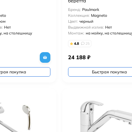
беретта
Бренд:
Paulmark
eto
Коллекция:
Magneto
ром
Цвет:
черный
в:
Нет
Выдвижной излив:
Нет
у, на столешницу
Монтаж:
на мойку, на столешниц
4.8
25
24 188
₽
трая покупка
Быстрая покупка