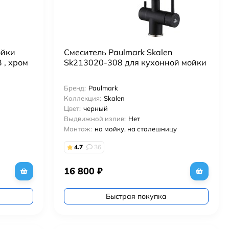
ойки
Смеситель Paulmark Skalen
 , хром
Sk213020-308 для кухонной мойки
Бренд:
Paulmark
Коллекция:
Skalen
Цвет:
черный
Выдвижной излив:
Нет
Монтаж:
на мойку, на столешницу
4.7
36
16 800
₽
Быстрая покупка