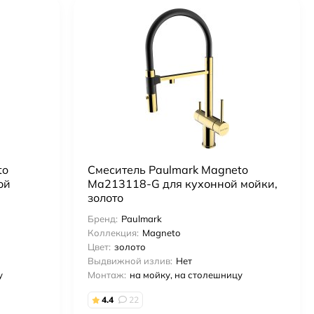
to
Смеситель Paulmark Magneto
ой
Ma213118-G для кухонной мойки,
золото
Бренд:
Paulmark
Коллекция:
Magneto
Цвет:
золото
Выдвижной излив:
Нет
у
Монтаж:
на мойку, на столешницу
4.4
22