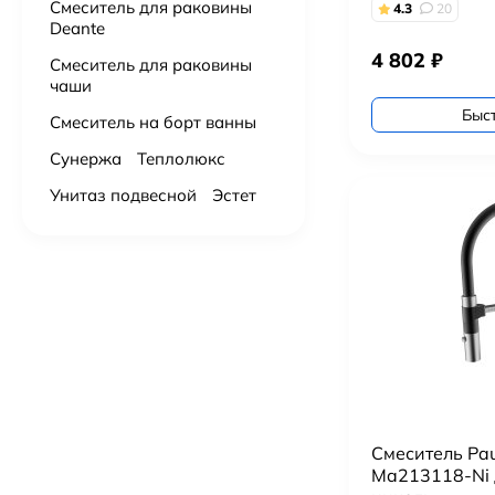
Смеситель для раковины
4.3
20
Deante
4 802
₽
Смеситель для раковины
чаши
Быс
Смеситель на борт ванны
Сунержа
Теплолюкс
Унитаз подвесной
Эстет
Смеситель Pa
Ma213118-Ni 