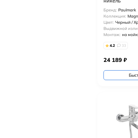
никель
Бренд:
Paulmark
Коллекция:
Magn
Цвет:
Черный / Х
Выдвижной изли
Монтаж:
на мойк
4.2
33
24 189
₽
Быс