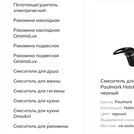
Полотенцесушитель
электрический
Подвесной унитаз Point Сатурн безободковый, белый, сиденье дюропласт микролифт быстросъем PN41901
Раковина накладная
15 725
₽
Раковина накладная
CeramaLux
Ванна из литьевого мрамора Астра-Форм Нью-Форм 170х75 см.
51 000
₽
51 500
₽
Раковина подвесная
Раковина подвесная
Ванна из искусственного камня Астра-Форм Нейт 170х70
CeramaLux
52 000
₽
Смесители для душа
Смеситель дл
Смеситель для ванны
Бумагадержатель с полочкой Vivi Felice FL 1039 ORO OPACO матовое золото
Paulmark Hols
3 000
₽
Смеситель для гигиены
черный
Смеситель для кухни
Бренд:
Paulmark
Коллекция:
Holst
Смеситель для кухни
Цвет:
черный
Omoikiri
Выдвижной изли
Смеситель для раковины
Монтаж:
на мойк