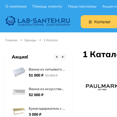
О компании
Помощь клиенту
Наши магазины
Акции и
Подвесной унитаз Ceruttispa Maiella Aria UF CT10480 торнадо
9 900
₽
Каталог
Подвесной унитаз BOCCHI V-Tondo 1417-001-0129 торнадо
19 900
₽
Главная
Бренды
1 Каталог
Подвесной унитаз Point Сатурн безободковый, белый, сиденье дюропласт микролифт быстросъем PN41901
1 Катал
15 725
₽
Акция!
Ванна из литьевого мрамора Астра-Форм Нью-Форм 170х75 см.
51 000
₽
51 500
₽
Ванна из искусственного камня Астра-Форм Нейт 170х70
52 000
₽
Бумагадержатель с полочкой Vivi Felice FL 1039 ORO OPACO матовое золото
3 000
₽