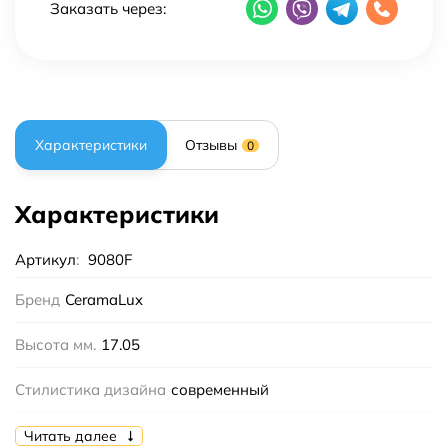
Заказать через:
Характеристики
Отзывы
0
Характеристики
Артикул
:
9080F
Бренд
CeramaLux
Высота мм.
17.05
Стилистика дизайна
современный
Форма
прямоугольная
Читать далее