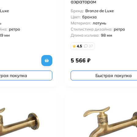
аэратором
 Luxe
Бренд:
Bronze de Luxe
Цвет:
бронза
ь
Материал:
латунь
йна:
ретро
Стилистика дизайна:
ретро
39 мм
Длина излива:
98 мм
4.5
37
5 566
₽
трая покупка
Быстрая покупка