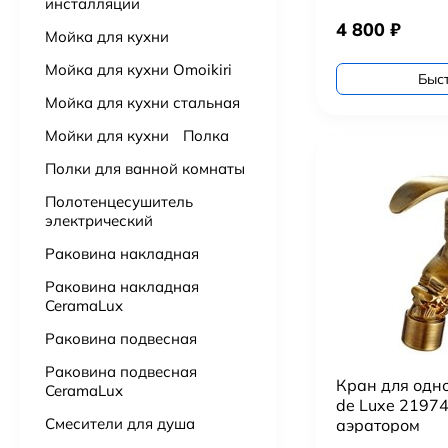
инсталляции
Ванна из искусственного камня Астра-Форм Нейт 170х70
52 000
₽
4 800
₽
Мойка для кухни
Мойка для кухни Omoikiri
Быс
Бумагадержатель с полочкой Vivi Felice FL 1039 ORO OPACO матовое золото
3 000
₽
Мойка для кухни стальная
Мойки для кухни
Полка
Полки для ванной комнаты
Полотенцесушитель
электрический
Раковина накладная
Раковина накладная
CeramaLux
Раковина подвесная
Раковина подвесная
Кран для одно
CeramaLux
de Luxe 21974
Смесители для душа
аэратором