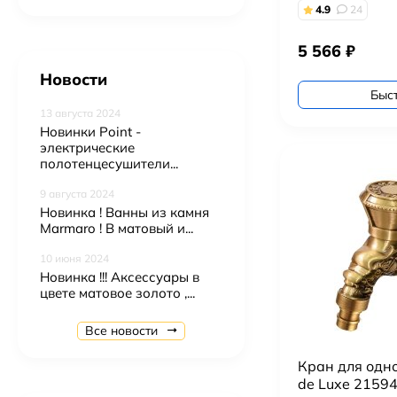
4.9
24
5 566
₽
Новости
Быс
13 августа 2024
Новинки Point -
электрические
полотенцесушители...
9 августа 2024
Новинка ! Ванны из камня
Marmaro ! В матовый и...
10 июня 2024
Подвесной унитаз Ceruttispa Maiella Aria UF CT10480 торнадо
Новинка !!! Аксессуары в
9 900
₽
цвете матовое золото ,...
Подвесной унитаз BOCCHI V-Tondo 1417-001-0129 торнадо
Все новости
19 900
₽
Кран для одно
de Luxe 21594
Подвесной унитаз Point Сатурн безободковый, белый, сиденье дюропласт микролифт быстросъем PN41901