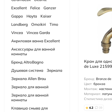
Подвесной унитаз Villeroy & Boch Subway 3.0 4670TS01 alpin, смыв торнадо, сиденье с микролифтом
Смеситель для раковины Webert Sax Evolution SE830606560 черный
91 000
₽
18 055
₽
Excellent
Felice
Ganzer
Gappo
Hayta
Kaiser
Подвесной унитаз VitrA Nest QuantumFlush торнадо 7870B403-0075
Смеситель ABBER Daheim AF8212G для раковины скрытого монтажа, золото матовое
Landberg
Omoikiri
Timo
43 000
₽
20 349
₽
23 800
₽
Vincea
Vincea Garda
Подвесной унитаз Ceruttispa Maiella Aria UF CT10480 торнадо
Акриловая ванна Excellent
9 900
₽
Аксессуары для ванной
комнаты
Подвесной унитаз BOCCHI V-Tondo 1417-001-0129 торнадо
Кран для одно
Бренд AltroBagno
19 900
₽
de Luxe 2159
Душевая система
Зеркала
Подвесной унитаз Point Сатурн безободковый, белый, сиденье дюропласт микролифт быстросъем PN41901
Зеркала Allen Brau
Бренд:
Bronze de
15 725
₽
Цвет:
бронза
Зеркало для ванной
Монтаж:
настен
Материал:
латун
Ванна из литьевого мрамора Астра-Форм Нью-Форм 170х75 см.
Зеркало для ванной
Стилистика диза
комнаты
51 000
₽
51 500
₽
Клавиша смыва для
4.2
39