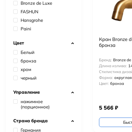
Bronze de Luxe
FASHUN
Hansgrohe
Paini
Кран Bronze d
Цвет
бронза
Белый
Бренд:
Bronze de
бронза
Длина излива:
14
хром
Стилистика диза
черный
Форма:
округлая
Цвет:
бронза
Управление
нажимное
(порционное)
5 566
₽
Страна бренда
Быс
Германия