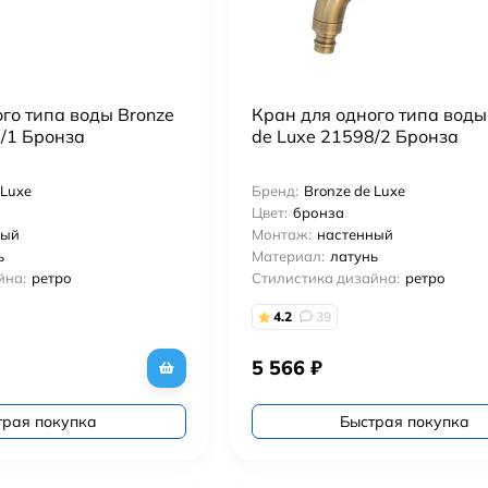
го типа воды Bronze
Кран для одного типа воды
8/1 Бронза
de Luxe 21598/2 Бронза
 Luxe
Бренд:
Bronze de Luxe
Цвет:
бронза
ный
Монтаж:
настенный
ь
Материал:
латунь
йна:
ретро
Стилистика дизайна:
ретро
4.2
39
5 566
₽
трая покупка
Быстрая покупка