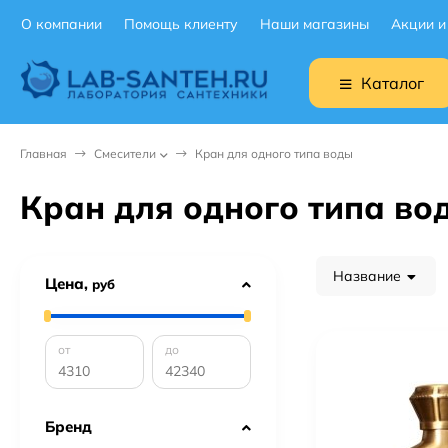
О компании
Помощь клиенту
Наши магазины
Акции и
Каталог
Главная
Смесители
Кран для одного типа воды
Кран для одного типа во
Название
Цена,
руб
от
до
Бренд