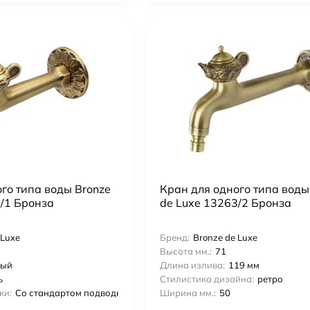
го типа воды Bronze
Кран для одного типа воды
3/1 Бронза
de Luxe 13263/2 Бронза
 Luxe
Бренд:
Bronze de Luxe
Высота мм.:
71
ный
Длина излива:
119 мм
ь
Стилистика дизайна:
ретро
ки:
Со стандартом подводки 1\2
Ширина мм.:
50