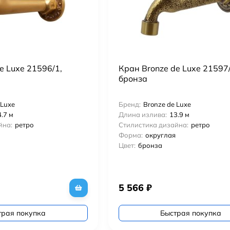
e Luxe 21596/1,
Кран Bronze de Luxe 21597/
бронза
 Luxe
Бренд:
Bronze de Luxe
.7 м
Длина излива:
13.9 м
йна:
ретро
Стилистика дизайна:
ретро
Форма:
округлая
Цвет:
бронза
5 566
₽
трая покупка
Быстрая покупка