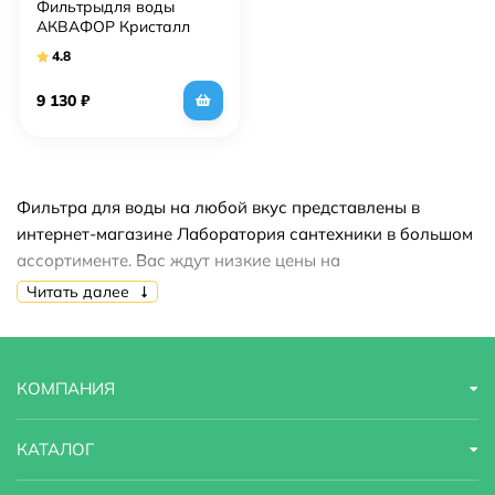
Фильтрыдля воды
АКВАФОР Кристалл
ЭКО
4.8
9 130
₽
Фильтра для воды на любой вкус представлены в
интернет-магазине Лаборатория сантехники в большом
ассортименте. Вас ждут низкие цены на
продукцию,акции,скидки,распродажи. Купить фильтра
Читать далее
для воды вы можете быстро и недорого.
КОМПАНИЯ
КАТАЛОГ