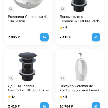
Раковина CeramaLux 41
Донный клапан
104 Белая
CeramaLux BB006B click-
clack Черный глянцевый
4.5
7 885
₽
2 415
₽
Донный клапан
Писсуар CeramaLux
CeramaLux BB005B click-
Х541S подвесной Белый
clack Черный глянцевый
4.4
4.5
2 415
₽
10 764
₽