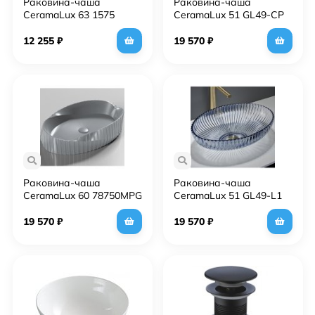
Раковина-чаша
Раковина-чаша
CeramaLux 63 1575
CeramaLux 51 GL49-CP
Белый мрамор
Шампань
12 255
₽
19 570
₽
Раковина-чаша
Раковина-чаша
CeramaLux 60 78750MPG
CeramaLux 51 GL49-L1
Серая матовая
Светло-голубая
19 570
₽
19 570
₽