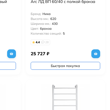
евый
Arc ЛД ВП 60/40 с полкой бронза
Бренд:
Ника
Высота мм.:
620
Ширина мм.:
430
Цвет:
бронза
Количество секций:
5
4.4
28
25 727
₽
Быстрая покупка