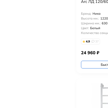
Arc ЛД 120/6
Бренд:
Ника
Высота мм.:
1220
Ширина мм.:
630
Цвет:
Белый
Количество секци
4.9
37
24 960
₽
Быс