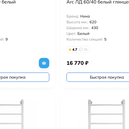
0 белый
Arc ЛД 60/40 белый глянц
Бренд:
Ника
Высота мм.:
620
Ширина мм.:
430
Цвет:
Белый
й:
9
Количество секций:
5
4.7
36
16 770
₽
трая покупка
Быстрая покупка