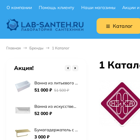
О компании
Помощь клиенту
Наши магазины
Акции и
Подвесной унитаз Ceruttispa Maiella Aria UF CT10480 торнадо
9 900
₽
Каталог
Подвесной унитаз BOCCHI V-Tondo 1417-001-0129 торнадо
19 900
₽
Главная
Бренды
1 Каталог
Подвесной унитаз Point Сатурн безободковый, белый, сиденье дюропласт микролифт быстросъем PN41901
1 Катал
15 725
₽
Акция!
Ванна из литьевого мрамора Астра-Форм Нью-Форм 170х75 см.
51 000
₽
51 500
₽
Ванна из искусственного камня Астра-Форм Нейт 170х70
52 000
₽
Бумагадержатель с полочкой Vivi Felice FL 1039 ORO OPACO матовое золото
3 000
₽