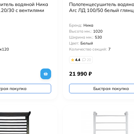
итель водяной Ника
Полотенцесушитель водян
120/30 с вентилями
Arc ЛД 100/50 белый глян
Бренд:
Ника
Высота мм.:
1020
Ширина мм.:
530
Цвет:
Белый
5х120
Количество секций:
7
4.4
20
21 990
₽
трая покупка
Быстрая покупка