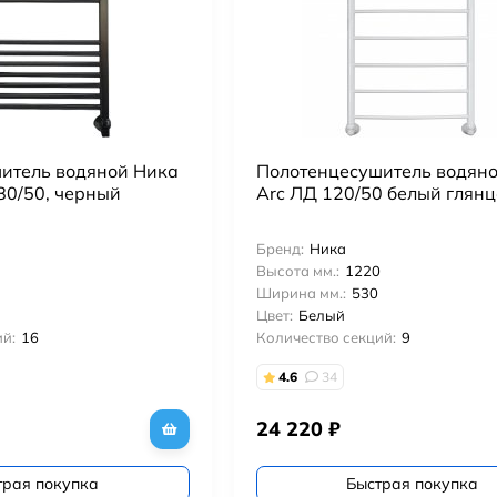
итель водяной Ника
Полотенцесушитель водян
80/50, черный
Arc ЛД 120/50 белый глян
Бренд:
Ника
Высота мм.:
1220
Ширина мм.:
530
Цвет:
Белый
й:
16
Количество секций:
9
4.6
34
24 220
₽
трая покупка
Быстрая покупка