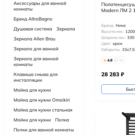
Аксессуары для ванной
Полотенцесуш
комнаты
Modern ЛМ 2 
Подвесной унитаз с сидением Grossman Торнадо GR-4455SQ
Бренд AltroBagno
14 000
₽
Бренд:
Ника
Душевая система
Зеркала
Высота мм.:
1200
Подвесной унитаз с сидением Aquanet Tornado 332173 безободковый
Ширина мм.:
330
Зеркала Allen Brau
15 500
₽
Цвет:
хром
Зеркало для ванной
Габариты:
33х7,
Зеркало для ванной
Подвесной унитаз Villeroy & Boch Subway 3.0 4670TS01 alpin, смыв торнадо, сиденье с микролифтом
4.8
32
комнаты
91 000
₽
28 283
₽
Клавиша смыва для
инсталляции
Подвесной унитаз VitrA Nest QuantumFlush торнадо 7870B403-0075
43 000
₽
Быс
Мойка для кухни
Мойка для кухни Omoikiri
Подвесной унитаз Ceruttispa Maiella Aria UF CT10480 торнадо
Мойка для кухни стальная
9 900
₽
Мойки для кухни
Полка
Подвесной унитаз BOCCHI V-Tondo 1417-001-0129 торнадо
Полки для ванной комнаты
19 900
₽