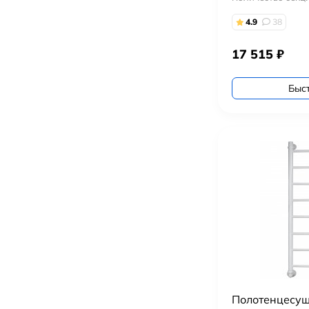
4.9
38
17 515
₽
Быс
Полотенцесуш