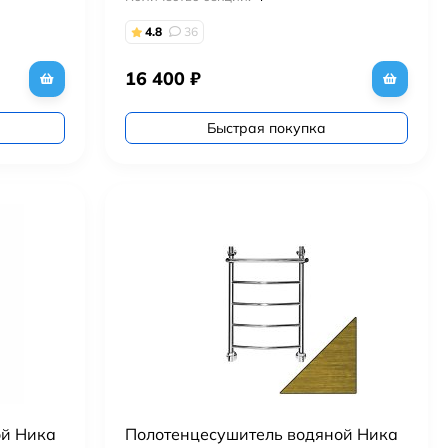
4.8
36
16 400
₽
Быстрая покупка
ой Ника
Полотенцесушитель водяной Ника