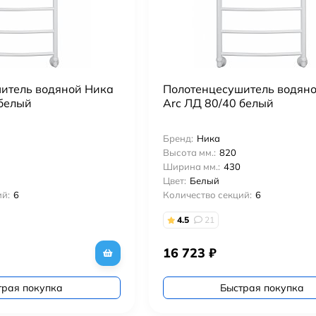
итель водяной Ника
Полотенцесушитель водян
 белый
Arc ЛД 80/40 белый
Бренд:
Ника
Высота мм.:
820
Ширина мм.:
430
Цвет:
Белый
й:
6
Количество секций:
6
4.5
21
16 723
₽
трая покупка
Быстрая покупка