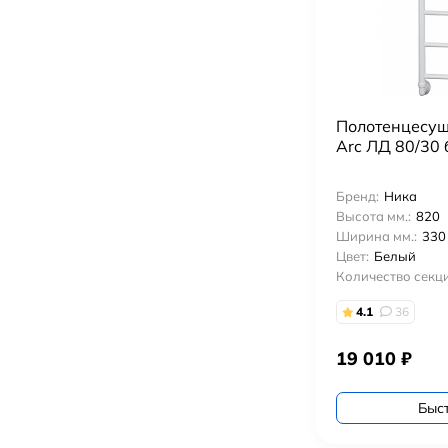
Полотенцесуш
Arc ЛД 80/30
Бренд:
Ника
Высота мм.:
820
Ширина мм.:
330
Цвет:
Белый
Количество секци
4.1
36
19 010
₽
Быс