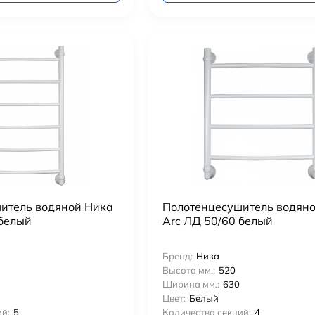
итель водяной Ника
Полотенцесушитель водян
 белый
Arc ЛД 50/60 белый
Бренд:
Ника
Высота мм.:
520
Ширина мм.:
630
Цвет:
Белый
й:
5
Количество секций:
4