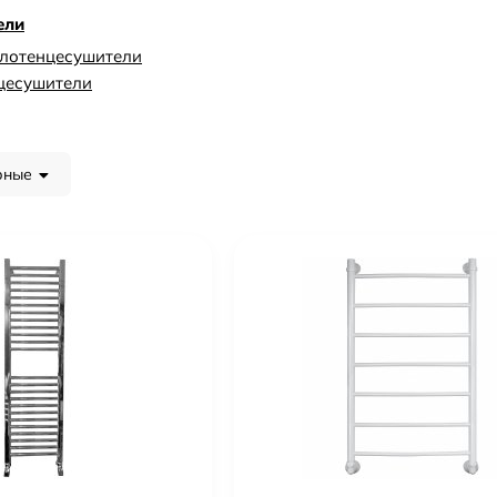
ели
олотенцесушители
цесушители
рные