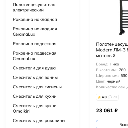
Полотенцесушитель
электрический
Подвесной унитаз Point Сатурн безободковый, белый, сиденье дюропласт микролифт быстросъем PN41901
Раковина накладная
15 725
₽
Раковина накладная
CeramaLux
Ванна из литьевого мрамора Астра-Форм Нью-Форм 170х75 см.
51 000
₽
51 500
₽
Раковина подвесная
Полотенцесуш
Modern ЛМ-3 
Раковина подвесная
матовый
Ванна из искусственного камня Астра-Форм Нейт 170х70
CeramaLux
52 000
₽
Бренд:
Ника
Смесители для душа
Высота мм.:
780
Ширина мм.:
530
Смеситель для ванны
Бумагадержатель с полочкой Vivi Felice FL 1039 ORO OPACO матовое золото
Цвет:
черный
3 000
₽
Смеситель для гигиены
Количество секци
Смеситель для кухни
4.0
20
Смеситель для кухни
23 061
₽
Omoikiri
Смеситель для раковины
Быс