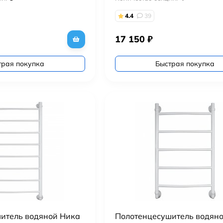
4.4
39
17 150
₽
трая покупка
Быстрая покупка
итель водяной Ника
Полотенцесушитель водян