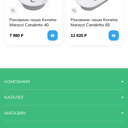
Раковина-чаша Kerama
Раковина-чаша Kerama
Marazzi Canaletto 40
Marazzi Canaletto 65
CN.wb.40 Белая
CN.wb.65 Белая
глянцевая
глянцевая
7 980
₽
12 620
₽
КОМПАНИЯ
КАТАЛОГ
МАГАЗИН