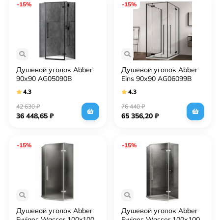
-15%
-15%
Душевой уголок Abber
Душевой уголок Abber
90х90 AG05090B
Eins 90х90 AG06099B
фурнитура Черная
профиль Черный стекло
4.3
4.3
стекло прозрачное
прозрачное
42 630
₽
76 440
₽
36 448,65
₽
65 356,20
₽
-15%
-15%
Душевой уголок Abber
Душевой уголок Abber
Ewiges Wasser 100x100
Ewiges Wasser 100х100