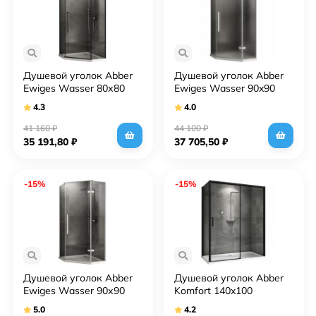
Душевой уголок Abber
Душевой уголок Abber
Ewiges Wasser 80х80
Ewiges Wasser 90x90
AG05080B профиль
AG05090M профиль
4.3
4.0
Черный стекло
Хром стекло матовое
прозрачное
41 160
₽
44 100
₽
35 191,80
₽
37 705,50
₽
-15%
-15%
Душевой уголок Abber
Душевой уголок Abber
Ewiges Wasser 90х90
Komfort 140x100
AG05090 профиль Хром
AG93140B-S102B
5.0
4.2
стекло прозрачное
профиль Черный стекло