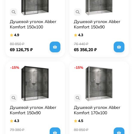
Душевой уголок Abber
Душевой уголок Abber
Komfort 150x100
Komfort 150x90
AG93150B-S102B
AG93150-S92 профиль
4.9
4.3
профиль Черный стекло
Хром стекло
прозрачное
прозрачное
80 850
₽
76 440
₽
69 126,75
₽
65 356,20
₽
-15%
-15%
Душевой уголок Abber
Душевой уголок Abber
Komfort 150x90
Komfort 170x100
AG93150B-S92B
AG93170-S102 профиль
4.3
4.5
профиль Черный стекло
Хром стекло
прозрачное
прозрачное
79 380
₽
80 850
₽