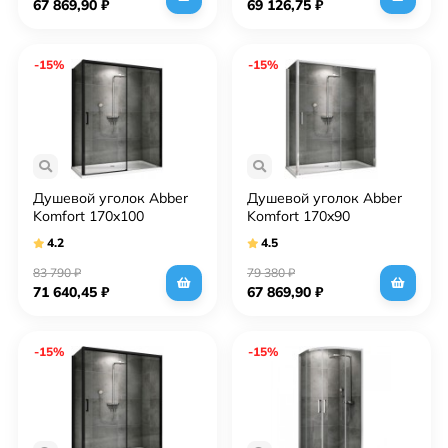
67 869,90
₽
69 126,75
₽
-15%
-15%
Душевой уголок Abber
Душевой уголок Abber
Komfort 170x100
Komfort 170x90
AG93170B-S102B
AG93170-S92 профиль
4.2
4.5
профиль Черный стекло
Хром стекло
прозрачное
прозрачное
83 790
₽
79 380
₽
71 640,45
₽
67 869,90
₽
-15%
-15%