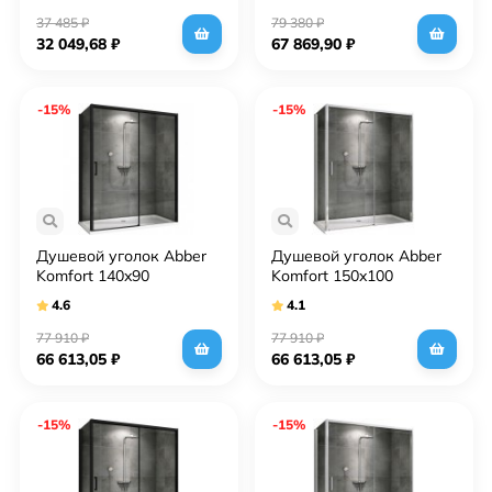
прозрачное
37 485
₽
79 380
₽
32 049,68
₽
67 869,90
₽
-15%
-15%
Душевой уголок Abber
Душевой уголок Abber
Komfort 140x90
Komfort 150x100
AG93140B-S92B
AG93150-S102 профиль
4.6
4.1
профиль Черный стекло
Хром стекло
прозрачное
прозрачное
77 910
₽
77 910
₽
66 613,05
₽
66 613,05
₽
-15%
-15%