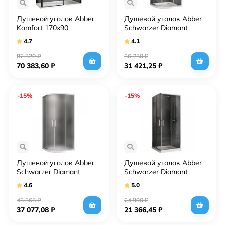
Душевой уголок Abber
Душевой уголок Abber
Komfort 170x90
Schwarzer Diamant
AG93170B-S92B
100x100 AG01100
4.7
4.1
профиль Черный стекло
профиль Хром стекло
прозрачное
прозрачное
82 320
₽
36 750
₽
70 383,60
₽
31 421,25
₽
-15%
-15%
Душевой уголок Abber
Душевой уголок Abber
Schwarzer Diamant
Schwarzer Diamant
100x100 AG01100M
100x100 AG021005
4.6
5.0
профиль Хром стекло
профиль Хром стекло
матовое
прозрачное
43 365
₽
24 990
₽
37 077,08
₽
21 366,45
₽