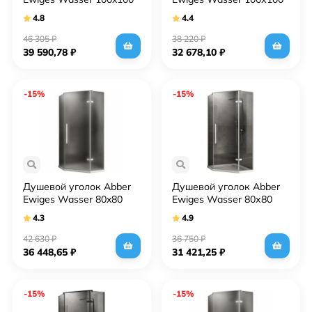
AG05100M профиль
AG05100 профиль Хром
4.8
4.4
Хром стекло матовое
стекло прозрачное
46 305
₽
38 220
₽
39 590,78
₽
32 678,10
₽
-15%
-15%
Душевой уголок Abber
Душевой уголок Abber
Ewiges Wasser 80x80
Ewiges Wasser 80х80
AG05080M профиль
AG05080 профиль Хром
4.3
4.9
Хром стекло матовое
стекло прозрачное
42 630
₽
36 750
₽
36 448,65
₽
31 421,25
₽
-15%
-15%