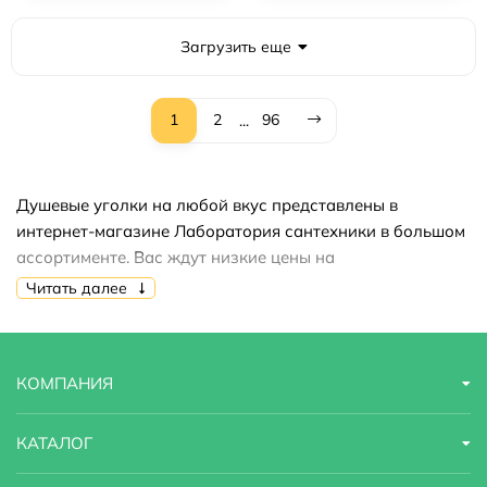
Загрузить еще
1
2
96
...
Душевые уголки на любой вкус представлены в
интернет-магазине Лаборатория сантехники в большом
ассортименте. Вас ждут низкие цены на
продукцию,акции,скидки,распродажи. Купить душевые
Читать далее
уголки вы можете быстро и недорого.
КОМПАНИЯ
КАТАЛОГ