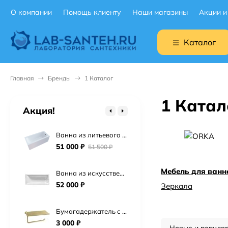
О компании
Помощь клиенту
Наши магазины
Акции и
Подвесной унитаз Ceruttispa Maiella Aria UF CT10480 торнадо
9 900
₽
Каталог
Подвесной унитаз BOCCHI V-Tondo 1417-001-0129 торнадо
19 900
₽
Главная
Бренды
1 Каталог
Подвесной унитаз Point Сатурн безободковый, белый, сиденье дюропласт микролифт быстросъем PN41901
1 Катал
15 725
₽
Акция!
Ванна из литьевого мрамора Астра-Форм Нью-Форм 170х75 см.
51 000
₽
51 500
₽
Мебель для ванн
Ванна из искусственного камня Астра-Форм Нейт 170х70
52 000
₽
Зеркала
Бумагадержатель с полочкой Vivi Felice FL 1039 ORO OPACO матовое золото
3 000
₽