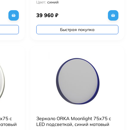
Цвет:
синий
39 960
₽
Быстрая покупка
x75 c
Зеркало ORKA Moonlight 75x75 c
матовый
LED подсветкой, синий матовый