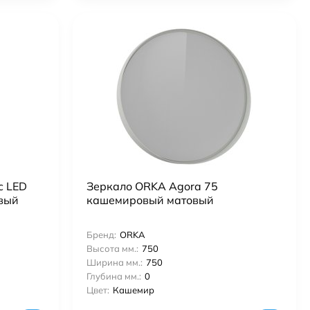
c LED
Зеркало ORKA Agora 75
овый
кашемировый матовый
Бренд:
ORKA
Высота мм.:
750
Ширина мм.:
750
Глубина мм.:
0
Цвет:
Кашемир