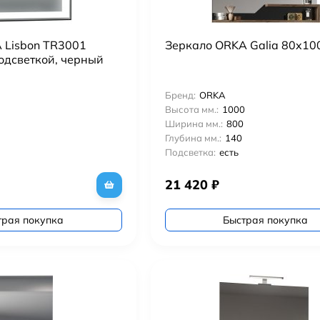
 Lisbon TR3001
Зеркало ORKA Galia 80x100
одсветкой, черный
Бренд:
ORKA
Высота мм.:
1000
Ширина мм.:
800
Глубина мм.:
140
Подсветка:
есть
21 420
₽
трая покупка
Быстрая покупка