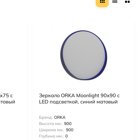
x75 c
Зеркало ORKA Moonlight 90x90 c
атовый
LED подсветкой, синий матовый
Бренд:
ORKA
Высота мм.:
900
Ширина мм.:
900
Глубина мм.:
0