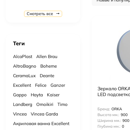
Новые и популя
Душевая система Gappo G7107-40 с термостатом Хром
Смотреть все
24 637
₽
27 374
₽
Душевая система с термостатом AltroBagno AB 03-04.12 Cr
34 359
₽
36 167
₽
Теги
Ванна из литьевого мрамора Marmaro Афина L 170х80 см.
AlcaPlast
Allen Brau
43 400
₽
85 000
₽
AltroBagno
Boheme
CeramaLux
Deante
Ванна из литьевого мрамора Marmaro Севилья 160х80 см.
64 500
₽
99 300
₽
Excellent
Felice
Ganzer
Зеркало ORKA 
LED подсветко
Gappo
Hayta
Kaiser
Подвесной унитаз с сидением Gid Tr2122TF торнадо
Landberg
Omoikiri
Timo
12 780
₽
14 200
₽
Бренд:
ORKA
Vincea
Vincea Garda
Высота мм.:
900
Ширина мм.:
900
Подвесной унитаз с сидением Ceramalux N 5177 Tornado
Акриловая ванна Excellent
Глубина мм.:
0
11 900
₽