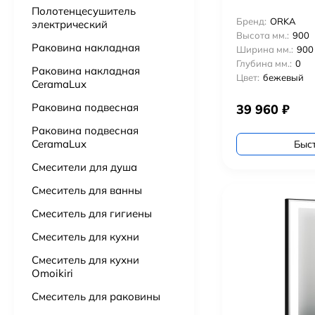
Полотенцесушитель
Бренд:
ORKA
электрический
Подвесной унитаз Point Сатурн безободковый, белый, сиденье дюропласт микролифт быстросъем PN41901
Высота мм.:
900
Раковина накладная
15 725
₽
Ширина мм.:
900
Глубина мм.:
0
Раковина накладная
Цвет:
бежевый
CeramaLux
Ванна из литьевого мрамора Астра-Форм Нью-Форм 170х75 см.
51 000
₽
51 500
₽
Раковина подвесная
39 960
₽
Раковина подвесная
Ванна из искусственного камня Астра-Форм Нейт 170х70
CeramaLux
Быс
52 000
₽
Смесители для душа
Смеситель для ванны
Бумагадержатель с полочкой Vivi Felice FL 1039 ORO OPACO матовое золото
3 000
₽
Смеситель для гигиены
Смеситель для кухни
Смеситель для кухни
Omoikiri
Смеситель для раковины