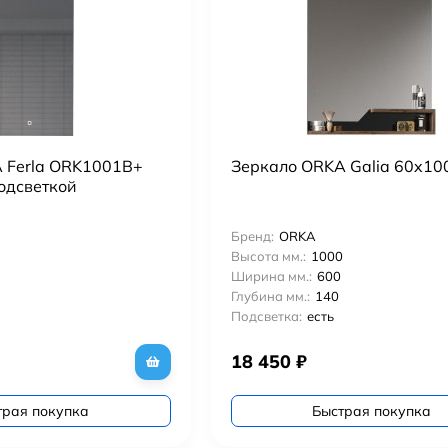
 Ferla ORK1001B+
Зеркало ORKA Galia 60x100
одсветкой
Бренд:
ORKA
Высота мм.:
1000
Ширина мм.:
600
Глубина мм.:
140
Подсветка:
есть
18 450
₽
трая покупка
Быстрая покупка