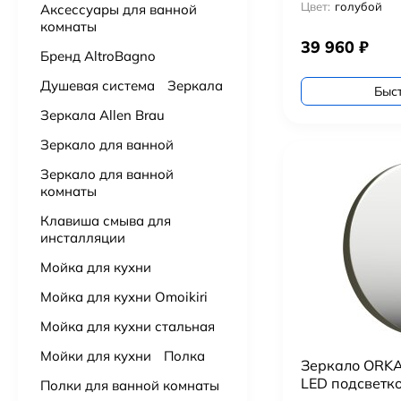
Цвет:
голубой
Аксессуары для ванной
комнаты
Подвесной унитаз с сидением Grossman Торнадо GR-4455SQ
39 960
₽
Бренд AltroBagno
14 000
₽
Душевая система
Зеркала
Быс
Подвесной унитаз с сидением Aquanet Tornado 332173 безободковый
Зеркала Allen Brau
15 500
₽
Зеркало для ванной
Зеркало для ванной
Подвесной унитаз Villeroy & Boch Subway 3.0 4670TS01 alpin, смыв торнадо, сиденье с микролифтом
комнаты
91 000
₽
Клавиша смыва для
инсталляции
Подвесной унитаз VitrA Nest QuantumFlush торнадо 7870B403-0075
43 000
₽
Мойка для кухни
Мойка для кухни Omoikiri
Подвесной унитаз Ceruttispa Maiella Aria UF CT10480 торнадо
Мойка для кухни стальная
9 900
₽
Мойки для кухни
Полка
Зеркало ORKA 
Подвесной унитаз BOCCHI V-Tondo 1417-001-0129 торнадо
LED подсветк
Полки для ванной комнаты
19 900
₽