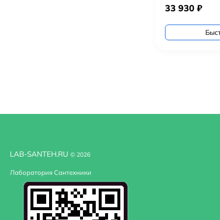
33 930
₽
Быс
LAB-SANTEH.RU
© 2026
Лаборатория Сантехники