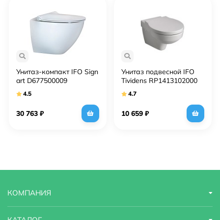
Унитаз-компакт IFO Sign
Унитаз подвесной IFO
art D677500009
Tividens RP1413102000
4.5
4.7
30 763
₽
10 659
₽
КОМПАНИЯ
КАТАЛОГ