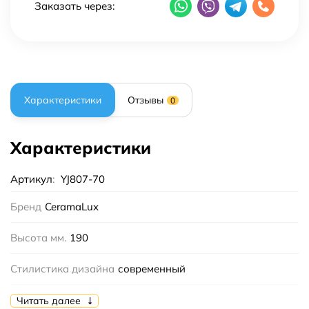
Заказать через:
Характеристики
Отзывы
0
Характеристики
Артикул
:
YJ807-70
Бренд
CeramaLux
Высота мм.
190
Стилистика дизайна
современный
Форма
прямоугольная
Читать далее