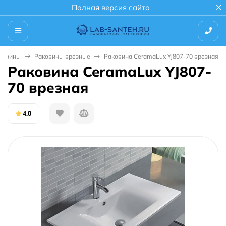
Полная версия сайта
ковины
Раковины врезные
Раковина CeramaLux YJ807-70 врезная
Раковина CeramaLux YJ807-
70 врезная
4.0