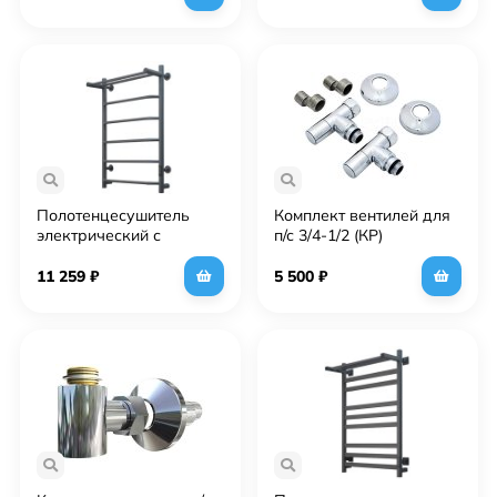
см, графит
Полотенцесушитель
Комплект вентилей для
электрический с
п/с 3/4-1/2 (КР)
полочкой (лесенка)
Тругор Пэк сп 6 П 80х50
11 259
₽
5 500
₽
см, графит