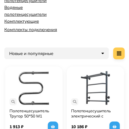
полотенцесушители
Водяные
полотенцесушители
Комплектующие
Комплекты подключения
Новые и популярные
Полотенцесушитель
Полотенцесушитель
Тругор 50*50 М1
электрический с
(М1/5050цт)
полочкой (лесенка)
Тругор Пэк сп 6 П 60х50
1 913
₽
10 186
₽