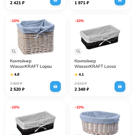
2 421
₽
1 971
₽
-10%
-10%
Контейнер
Контейнер
WasserKRAFT Lopau
WasserKRAFT Lossa
WB-320-M светло-
WB-120-L темно-
4.8
4.1
кремовый, средний
коричневый, большой
2 800
₽
2 610
₽
2 520
₽
2 349
₽
-10%
-10%