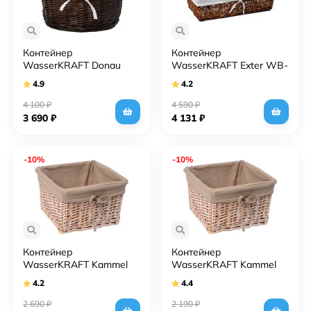
Контейнер
Контейнер
WasserKRAFT Donau
WasserKRAFT Exter WB-
WB-530-L темно-
160-L светло-
4.9
4.2
коричневый, большой
коричневый, большой
4 100
₽
4 590
₽
3 690
₽
4 131
₽
-10%
-10%
Контейнер
Контейнер
WasserKRAFT Kammel
WasserKRAFT Kammel
WB-180-L темно-
WB-180-M темно-
4.2
4.4
кремовый, большой
кремовый, средний
2 690
₽
2 190
₽