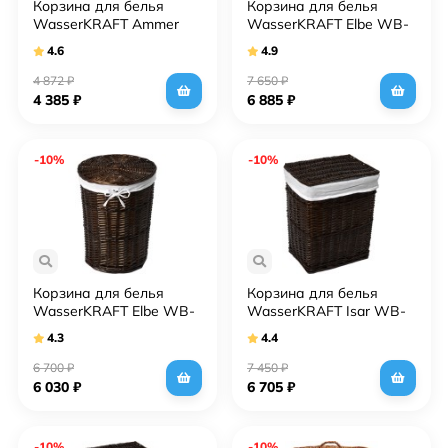
Корзина для белья
Корзина для белья
WasserKRAFT Ammer
WasserKRAFT Elbe WB-
WB-370-M светло-
740-L темно-
4.6
4.9
коричневая, средняя
коричневая, большая
4 872
₽
7 650
₽
4 385
₽
6 885
₽
-10%
-10%
Корзина для белья
Корзина для белья
WasserKRAFT Elbe WB-
WasserKRAFT Isar WB-
740-M темно-
130-L темно-
4.3
4.4
коричневая, средняя
коричневая, большая
6 700
₽
7 450
₽
6 030
₽
6 705
₽
-10%
-10%