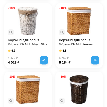
-10%
-10%
Корзина для белья
Корзина для белья
WasserKRAFT Aller WB-
WasserKRAFT Ammer
106-S белая, малая
WB-370-L светло-
4.9
4.3
коричневая, большая
4 470
₽
5 760
₽
4 023
₽
5 184
₽
-10%
-10%