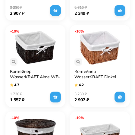
коричневый, большой
коричневый, средний
3 230
₽
2 610
₽
2 907
₽
2 349
₽
-10%
-10%
Контейнер
Контейнер
WasserKRAFT Alme WB-
WasserKRAFT Dinkel
150-S темно-
WB-580-L светло-
4.7
4.2
коричневый, малый
коричневый, большой
1 730
₽
3 230
₽
1 557
₽
2 907
₽
-10%
-10%