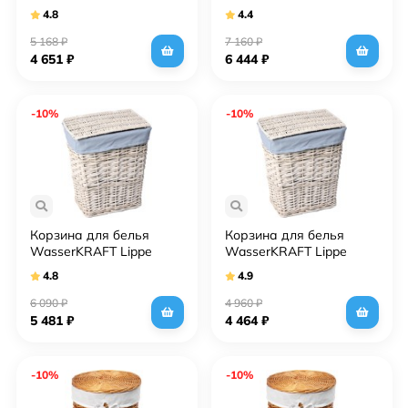
WB-350-M светло-
WB-450-L белая,
4.8
4.4
коричневая, средняя
большая
5 168
₽
7 160
₽
4 651
₽
6 444
₽
-10%
-10%
Корзина для белья
Корзина для белья
WasserKRAFT Lippe
WasserKRAFT Lippe
WB-450-M белая,
WB-450-S белая, малая
4.8
4.9
средняя
6 090
₽
4 960
₽
5 481
₽
4 464
₽
-10%
-10%