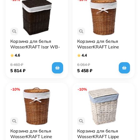
Корзина для белья
Корзина для белья
WasserKRAFT Isar WB-
WasserKRAFT Leine
130-M темно-
WB-350-L светло-
4.6
4.4
коричневая, средняя
коричневая, большая
6 460
₽
6 064
₽
5 814
₽
5 458
₽
-10%
-10%
Корзина для белья
Корзина для белья
WasserKRAFT Leine
WasserKRAFT Lippe