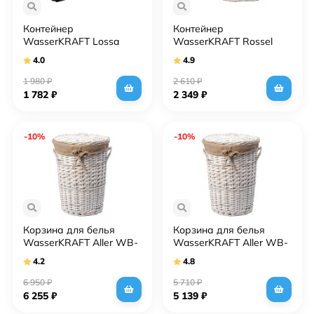
Контейнер
Контейнер
WasserKRAFT Lossa
WasserKRAFT Rossel
WB-120-M темно-
WB-280-S белый, малый
4.0
4.9
коричневый, средний
1 980
₽
2 610
₽
1 782
₽
2 349
₽
-10%
-10%
Корзина для белья
Корзина для белья
WasserKRAFT Aller WB-
WasserKRAFT Aller WB-
106-L белая, большая
106-M белая, средняя
4.2
4.8
6 950
₽
5 710
₽
6 255
₽
5 139
₽