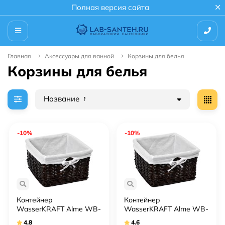
Полная версия сайта
Главная
Аксессуары для ванной
Корзины для белья
Корзины для белья
Название
-10%
-10%
Контейнер
Контейнер
WasserKRAFT Alme WB-
WasserKRAFT Alme WB-
150-L темно-
150-M темно-
4.8
4.6