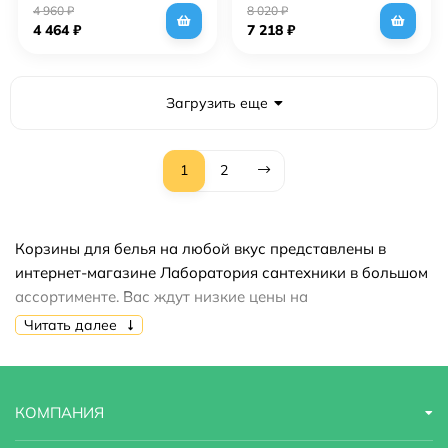
угловая
4 960
₽
8 020
₽
4 464
₽
7 218
₽
Загрузить еще
1
2
Корзины для белья на любой вкус представлены в
интернет-магазине Лаборатория сантехники в большом
ассортименте. Вас ждут низкие цены на
продукцию,акции,скидки,распродажи. Купить корзины
Читать далее
для белья вы можете быстро и недорого.
КОМПАНИЯ