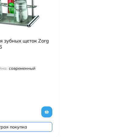
я зубных щеток Zorg
6
йна:
современный
трая покупка