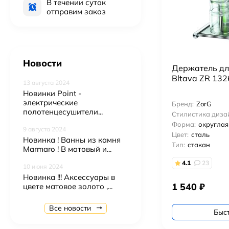
В течении суток
отправим заказ
Новости
Держатель дл
Bltava ZR 132
13 августа 2024
Новинки Point -
электрические
Бренд:
ZorG
полотенцесушители...
Стилистика диза
Форма:
округлая
9 августа 2024
Цвет:
сталь
Новинка ! Ванны из камня
Тип:
стакан
Marmaro ! В матовый и...
4.1
23
10 июня 2024
Подвесной унитаз Ceruttispa Maiella Aria UF CT10480 торнадо
Новинка !!! Аксессуары в
9 900
₽
1 540
₽
цвете матовое золото ,...
Подвесной унитаз BOCCHI V-Tondo 1417-001-0129 торнадо
Все новости
Быс
19 900
₽