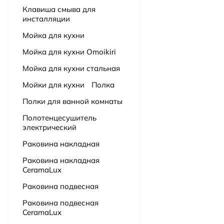
Клавиша смыва для
инсталляции
Ванна из искусственного камня Астра-Форм Нейт 170х70
52 000
₽
Мойка для кухни
Мойка для кухни Omoikiri
Бумагадержатель с полочкой Vivi Felice FL 1039 ORO OPACO матовое золото
3 000
₽
Мойка для кухни стальная
Мойки для кухни
Полка
Полки для ванной комнаты
Полотенцесушитель
электрический
Раковина накладная
Раковина накладная
CeramaLux
Раковина подвесная
Раковина подвесная
CeramaLux