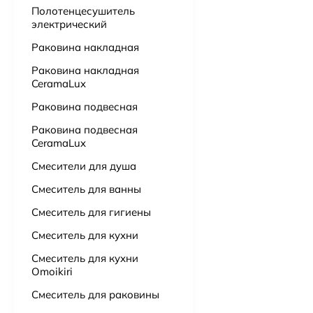
Полотенцесушитель
электрический
Подвесной унитаз Point Сатурн безободковый, белый, сиденье дюропласт микролифт быстросъем PN41901
Раковина накладная
15 725
₽
Раковина накладная
CeramaLux
Ванна из литьевого мрамора Астра-Форм Нью-Форм 170х75 см.
51 000
₽
51 500
₽
Раковина подвесная
Раковина подвесная
Ванна из искусственного камня Астра-Форм Нейт 170х70
CeramaLux
52 000
₽
Смесители для душа
Смеситель для ванны
Бумагадержатель с полочкой Vivi Felice FL 1039 ORO OPACO матовое золото
3 000
₽
Смеситель для гигиены
Смеситель для кухни
Смеситель для кухни
Omoikiri
Смеситель для раковины