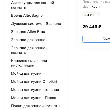
Подключение душ
Аксессуары для ванной
Цвет:
хром
комнаты
Подвесной унитаз с сидением Grossman Торнадо GR-4455SQ
Бренд AltroBagno
4.7
28
14 000
₽
Душевая система
Зеркала
29 446
₽
Подвесной унитаз с сидением Aquanet Tornado 332173 безободковый
Зеркала Allen Brau
15 500
₽
Быс
Зеркало для ванной
Зеркало для ванной
Подвесной унитаз Villeroy & Boch Subway 3.0 4670TS01 alpin, смыв торнадо, сиденье с микролифтом
комнаты
91 000
₽
Клавиша смыва для
инсталляции
Подвесной унитаз VitrA Nest QuantumFlush торнадо 7870B403-0075
43 000
₽
Мойка для кухни
Мойка для кухни Omoikiri
Подвесной унитаз Ceruttispa Maiella Aria UF CT10480 торнадо
Мойка для кухни стальная
9 900
₽
Мойки для кухни
Полка
Подвесной унитаз BOCCHI V-Tondo 1417-001-0129 торнадо
Полки для ванной комнаты
19 900
₽