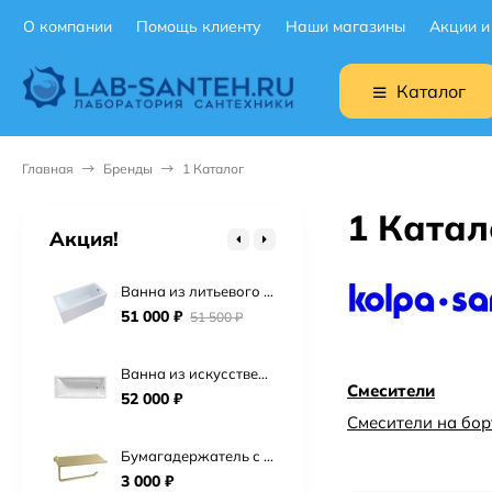
О компании
Помощь клиенту
Наши магазины
Акции и
Подвесной унитаз Ceruttispa Maiella Aria UF CT10480 торнадо
9 900
₽
Каталог
Подвесной унитаз BOCCHI V-Tondo 1417-001-0129 торнадо
19 900
₽
Главная
Бренды
1 Каталог
Подвесной унитаз Point Сатурн безободковый, белый, сиденье дюропласт микролифт быстросъем PN41901
1 Катал
15 725
₽
Акция!
Ванна из литьевого мрамора Астра-Форм Нью-Форм 170х75 см.
51 000
₽
51 500
₽
Ванна из искусственного камня Астра-Форм Нейт 170х70
Смесители
52 000
₽
Смесители на бор
Бумагадержатель с полочкой Vivi Felice FL 1039 ORO OPACO матовое золото
3 000
₽