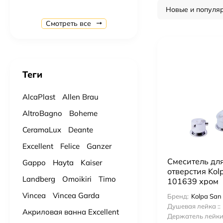
Новые и популя
Душевая система Gappo G7107-40 с термостатом Хром
Смотреть все
24 637
₽
27 374
₽
Душевая система с термостатом AltroBagno AB 03-04.12 Cr
34 359
₽
36 167
₽
Теги
Ванна из литьевого мрамора Marmaro Афина L 170х80 см.
AlcaPlast
Allen Brau
43 400
₽
85 000
₽
AltroBagno
Boheme
CeramaLux
Deante
Ванна из литьевого мрамора Marmaro Севилья 160х80 см.
64 500
₽
99 300
₽
Excellent
Felice
Ganzer
Смеситель дл
Gappo
Hayta
Kaiser
Подвесной унитаз с сидением Gid Tr2122TF торнадо
отверстия Kol
Landberg
Omoikiri
Timo
101639 хром
12 780
₽
14 200
₽
Vincea
Vincea Garda
Бренд:
Kolpa San
Душевая лейка ::
Подвесной унитаз с сидением Ceramalux N 5177 Tornado
Акриловая ванна Excellent
Держатель лейки 
11 900
₽