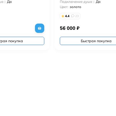
а ::
Да
Подключение душа ::
Да
Цвет:
золото
4.4
23
56 000
₽
трая покупка
Быстрая покупка