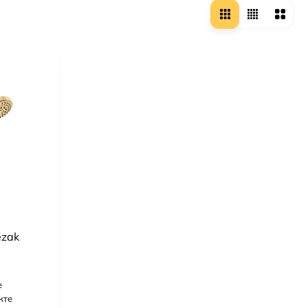
ezak
е
кте