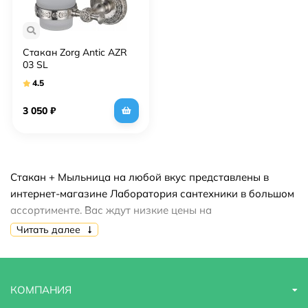
Стакан Zorg Antic AZR
03 SL
4.5
3 050
₽
Стакан + Мыльница на любой вкус представлены в
интернет-магазине Лаборатория сантехники в большом
ассортименте. Вас ждут низкие цены на
продукцию,акции,скидки,распродажи. Купить стакан +
Читать далее
мыльница вы можете быстро и недорого.
КОМПАНИЯ