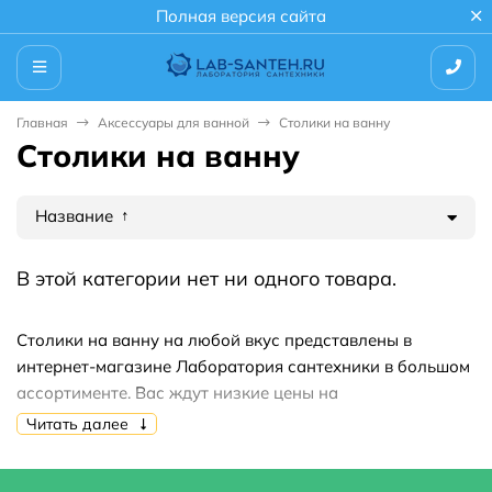
Полная версия сайта
Главная
Аксессуары для ванной
Столики на ванну
Столики на ванну
Название
В этой категории нет ни одного товара.
Столики на ванну на любой вкус представлены в
интернет-магазине Лаборатория сантехники в большом
ассортименте. Вас ждут низкие цены на
продукцию,акции,скидки,распродажи. Купить столики
Читать далее
на ванну вы можете быстро и недорого.