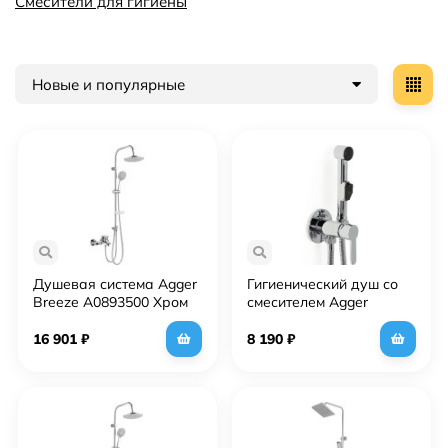
Смесители для гигиены
Новые и популярные
Душевая система Agger
Гигиенический душ со
Breeze A0893500 Хром
смесителем Agger
Gorgeous A0270000
Хром
16 901
₽
8 190
₽