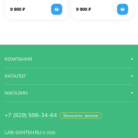
SuperSan Блед 60х60 см
SuperSan Каспий 60х50
см
9 900
₽
9 900
₽
КОМПАНИЯ
КАТАЛОГ
МАГАЗИН
+7 (929) 598-34-64
Заказать звонок
LAB-SANTEH.RU
© 2026