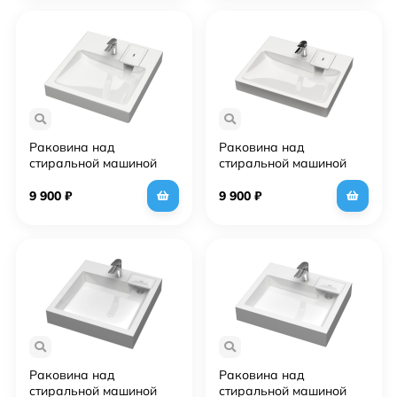
Раковина над
Раковина над
стиральной машиной
стиральной машиной
SuperSan Севан 50х55
SuperSan Комо 60х50 см
см
9 900
₽
9 900
₽
Раковина над
Раковина над
стиральной машиной
стиральной машиной