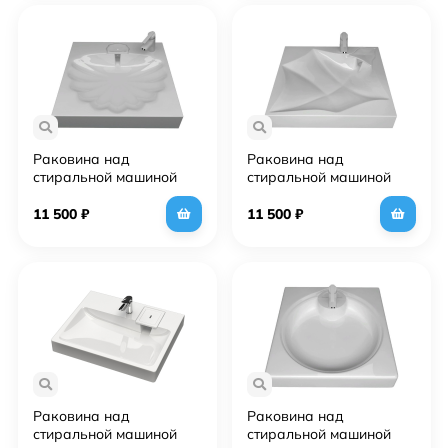
Раковина над
Раковина над
стиральной машиной
стиральной машиной
SuperSan Рицца 60х55
SuperSan Онтарио
см
60х50 см
11 500
₽
11 500
₽
Раковина над
Раковина над
стиральной машиной
стиральной машиной