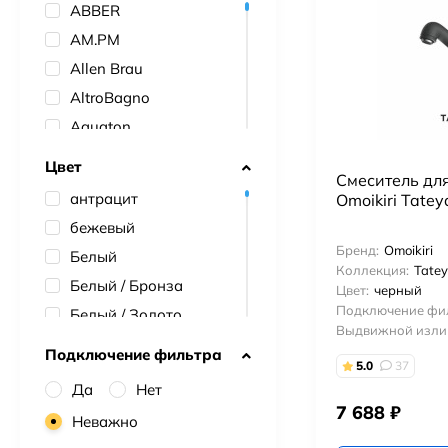
ABBER
AM.PM
Allen Brau
AltroBagno
Aquaton
Azario
Цвет
Смеситель дл
BELZ
антрацит
Omoikiri Tate
Bien
бежевый
Boch Mann
Бренд:
Omoikiri
Белый
Boheme
Коллекция:
Tate
Белый / Бронза
Цвет:
черный
Bravat
Подключение фи
Белый / Золото
Bronze de Luxe
Выдвижной изли
Белый / Хром
Подключение фильтра
D&K
5.0
37
Белый / Черный
D-Lin
Да
Нет
белый,золотой сатин
7 688
₽
ESKO
Неважно
Брашированная сталь
FASHUN