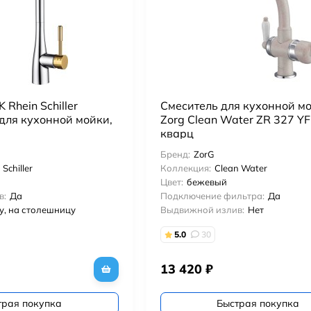
Rhein Schiller
Смеситель для кухонной м
ля кухонной мойки,
Zorg Clean Water ZR 327 YF
кварц
Бренд:
ZorG
 Schiller
Коллекция:
Clean Water
Цвет:
бежевый
в:
Да
Подключение фильтра:
Да
у, на столешницу
Выдвижной излив:
Нет
5.0
30
13 420
₽
трая покупка
Быстрая покупка