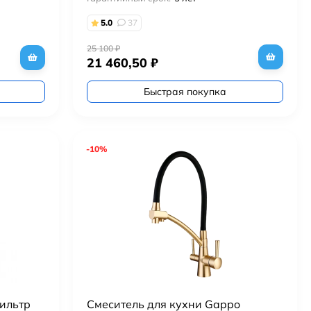
5.0
37
25 100
₽
21 460,50
₽
Быстрая покупка
-10%
фильтр
Смеситель для кухни Gappo