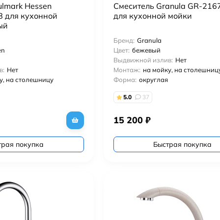
ulmark Hessen
Смеситель Granula GR-216
 для кухонной
для кухонной мойки
ый
Бренд:
Granula
en
Цвет:
бежевый
Выдвижной излив:
Нет
в:
Нет
Монтаж:
на мойку, на столешниц
у, на столешницу
Форма:
округлая
5.0
37
15 200
₽
трая покупка
Быстрая покупка