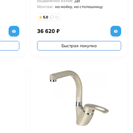
Выдвижной излив:
Да
Монтаж:
на мойку, на столешницу
5.0
32
36 620
₽
Быстрая покупка