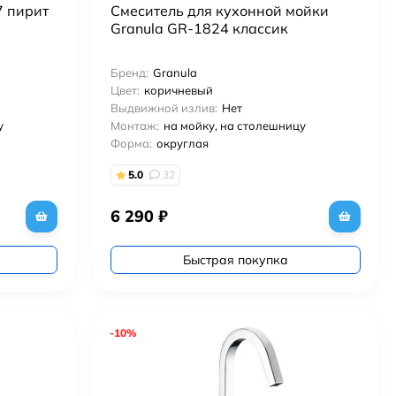
7 пирит
Смеситель для кухонной мойки
Granula GR-1824 классик
Бренд:
Granula
Цвет:
коричневый
Выдвижной излив:
Нет
у
Монтаж:
на мойку, на столешницу
Форма:
округлая
5.0
32
6 290
₽
Быстрая покупка
-10%