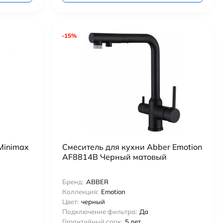
-15%
Minimax
Смеситель для кухни Abber Emotion
AF8814B Черный матовый
Бренд:
ABBER
Коллекция:
Emotion
Цвет:
черный
Подключение фильтра:
Да
Гарантийный срок:
5 лет