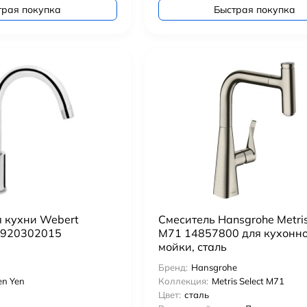
трая покупка
Быстрая покупка
я кухни Webert
Смеситель Hansgrohe Metris
YN920302015
M71 14857800 для кухонн
мойки, сталь
Бренд:
Hansgrohe
en Yen
Коллекция:
Metris Select M71
Цвет:
сталь