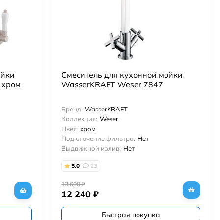
ойки
Смеситель для кухонной мойки
 хром
WasserKRAFT Weser 7847
Бренд:
WasserKRAFT
Коллекция:
Weser
Цвет:
хром
Подключение фильтра:
Нет
Выдвижной излив:
Нет
5.0
23
13 600
₽
12 240
₽
Быстрая покупка