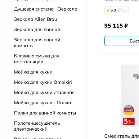
Душевая система
Зеркала
5.0
25
Подвесной унитаз Point Сатурн безободковый, белый, сиденье дюропласт микролифт быстросъем PN41901
Зеркала Allen Brau
15 725
₽
95 115
₽
Зеркало для ванной
Ванна из литьевого мрамора Астра-Форм Нью-Форм 170х75 см.
Зеркало для ванной
Быс
комнаты
51 000
₽
51 500
₽
Клавиша смыва для
инсталляции
Ванна из искусственного камня Астра-Форм Нейт 170х70
52 000
₽
Мойка для кухни
Мойка для кухни Omoikiri
Бумагадержатель с полочкой Vivi Felice FL 1039 ORO OPACO матовое золото
3 000
₽
Мойка для кухни стальная
Мойки для кухни
Полка
Полки для ванной комнаты
Полотенцесушитель
электрический
Cмеситель дл