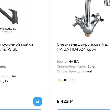
я кухонной мойки
Смеситель двуручковый дл
yama-S BL
HAIBA HB4524 хром
Бренд:
HAIBA
yama
Гарантийный срок:
5 лет
Страна бренда:
Китай
льтра:
Нет
5.0
29
в:
Да
5 423
₽