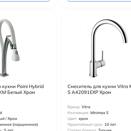
 кухни Paini Hybrid
Смеситель для кухни Vitra 
KM Белый Хром
S A42091EXP Хром
Бренд:
Vitra
id
Коллекция:
Minimax S
ый / Хром
Цвет:
хром
имное (порционное)
Гарантийный срок:
10 лет
к:
5 лет
Страна бренда:
Турция