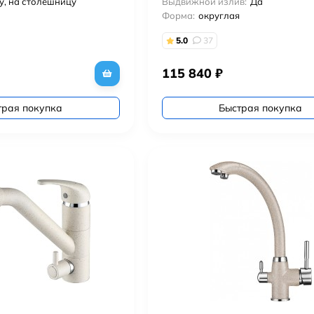
у, на столешницу
Выдвижной излив:
Да
Форма:
округлая
5.0
37
115 840
₽
трая покупка
Быстрая покупка