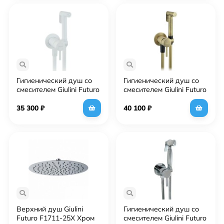
Гигиенический душ со
Гигиенический душ со
смесителем Giulini Futuro
смесителем Giulini Futuro
RU-GIU.FSH25BO Белый
FSH25BROP Бронза
матовый
матовая
35 300
₽
40 100
₽
Верхний душ Giulini
Гигиенический душ со
Futuro F1711-25X Хром
смесителем Giulini Futuro