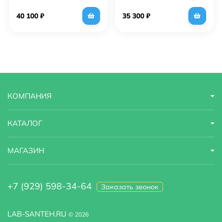
FSH25DOR Золото 24
FSH25NKO Никель
карата
матовый
40 100
₽
35 300
₽
КОМПАНИЯ
КАТАЛОГ
МАГАЗИН
+7 (929) 598-34-64
Заказать звонок
LAB-SANTEH.RU
© 2026