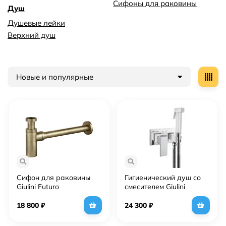
Сифоны для раковины
Душ
Душевые лейки
Верхний душ
Новые и популярные
Сифон для раковины
Гигиенический душ со
Giulini Futuro
смесителем Giulini
F5109LBROP Бронза
Pablolux FSH22/P Хром
матовая
18 800
₽
24 300
₽