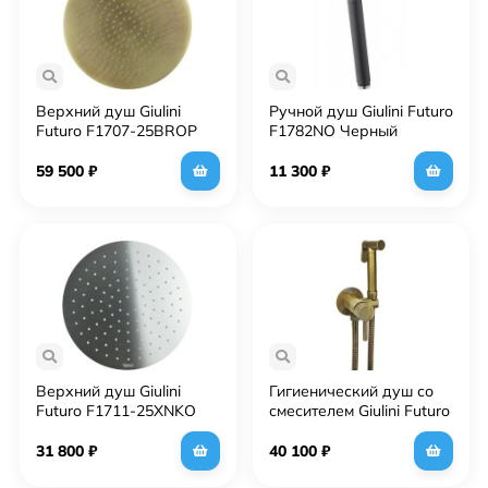
Верхний душ Giulini
Ручной душ Giulini Futuro
Futuro F1707-25BROP
F1782NO Черный
Бронза матовая
матовый
59 500
₽
11 300
₽
Верхний душ Giulini
Гигиенический душ со
Futuro F1711-25XNKO
смесителем Giulini Futuro
Никель матовый
FSH25BR Бронза
31 800
₽
40 100
₽