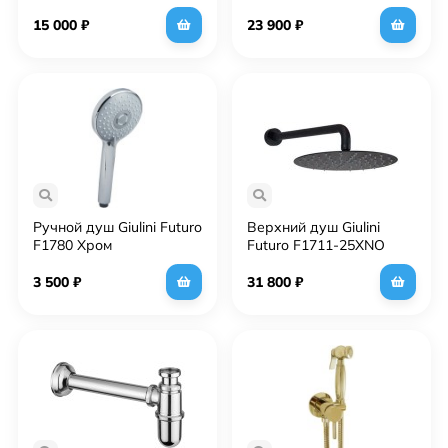
RU-GIU.FSH25/1531CR
Хром
15 000
₽
23 900
₽
Ручной душ Giulini Futuro
Верхний душ Giulini
F1780 Хром
Futuro F1711-25XNO
Черный матовый
3 500
₽
31 800
₽