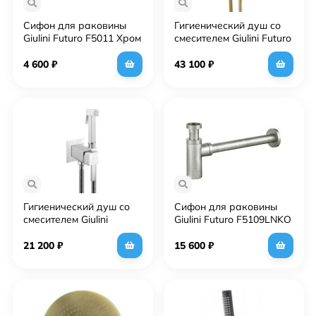
Сифон для раковины
Гигиенический душ со
Giulini Futuro F5011 Хром
смесителем Giulini Futuro
RU-GIU.FSH25/1531DOR
Золото 24 карат
4 600
₽
43 100
₽
Гигиенический душ со
Сифон для раковины
смесителем Giulini
Giulini Futuro F5109LNKO
Pablolux FSH20 Хром
Никель матовый
21 200
₽
15 600
₽