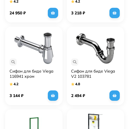
4.2
4.2
клавишей смыва Visign
for Style 21 хром (Виега)
24 950
₽
3 218
₽
Сифон для биде Viega
Сифон для биде Viega
116941 хром
V2 103781
4.2
4.8
3 144
₽
2 494
₽