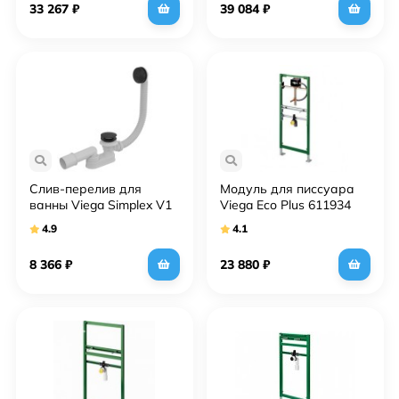
33 267
₽
39 084
₽
Слив-перелив для
Модуль для писсуара
ванны Viega Simplex V1
Viega Eco Plus 611934
6168.46 чёрный
4.9
4.1
8 366
₽
23 880
₽