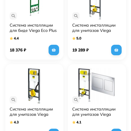
Система инсталляции
Система инсталляции
для биде Viega Eco Plus
для унитазов Viega
727901
Prevista Dry 8524.12
4.4
5.0
18 376
₽
19 289
₽
Система инсталляции
Система инсталляции
для унитазов Viega
для унитазов Viega
Prevista Dry 8522
Prevista Dry 792596 +
4.3
4.1
кнопка смыва Visign for
Style 21 хром