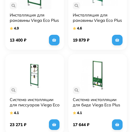
Инсталляция для
Инсталляция для
раковины Viega Eco Plus
раковины Viega Eco Plus
641023
461782
4.9
4.6
13 400
₽
19 879
₽
Система инсталляции
Система инсталляции
для писсуаров Viega Eco
для биде Viega Eco Plus
Plus 461843
461850
4.1
4.1
23 271
₽
17 644
₽