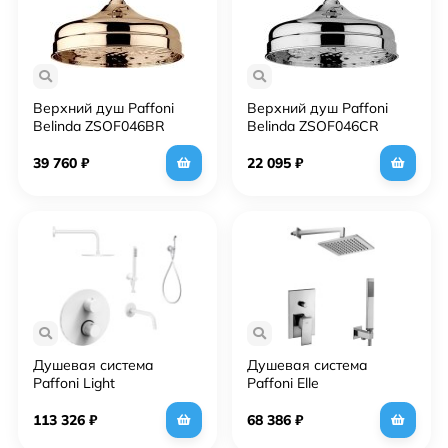
Верхний душ Paffoni
Верхний душ Paffoni
Belinda ZSOF046BR
Belinda ZSOF046CR
39 760
₽
22 095
₽
Душевая система
Душевая система
Paffoni Light
Paffoni Elle
KITZLIQ019BO045 с
KITEL015CR/MKING Хром
термостатом и
113 326
₽
68 386
₽
гигиеническим душем