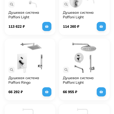
Душевая система
Душевая система
Paffoni Light
Paffoni Light
KITLIQ019BO045KING с
KITZLIQ019BO046 с
термостатом Белая
термостатом и
113 622
₽
114 260
₽
матовая
гигиеническим душем
Белый матовый
Душевая система
Душевая система
Paffoni Ringo
Paffoni Light
KITRIN015CR/MKING
KITLIG019CR046 Хром
Хром
66 292
₽
66 955
₽