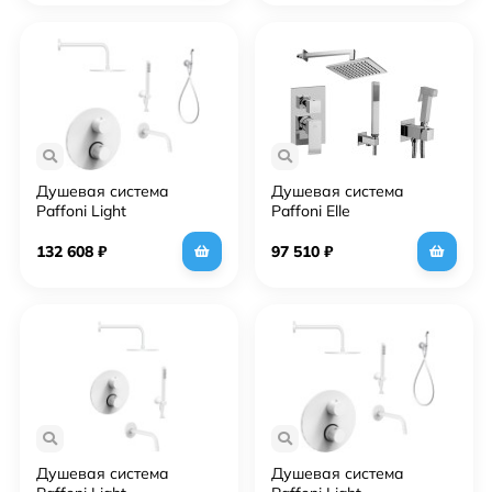
Белый матовый
Душевая система
Душевая система
Paffoni Light
Paffoni Elle
KITZLIQ019BO046KING с
KITZEL018CR/MKING с
термостатом и
гигиеническим душем
132 608
₽
97 510
₽
гигиеническим душем
Хром
Белый матовый
Душевая система
Душевая система