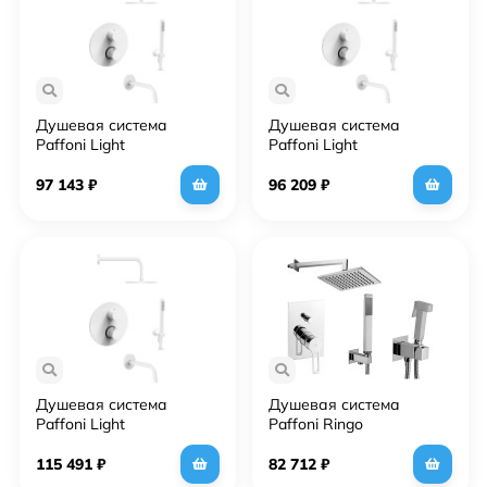
Душевая система
Душевая система
Paffoni Light
Paffoni Light
KITLIQ019BO139 с
KITLIQ019BO046 с
термостатом Белая
термостатом Белая
97 143
₽
96 209
₽
матовая
матовая
Душевая система
Душевая система
Paffoni Light
Paffoni Ringo
KITLIQ019BO139KING с
KITZRIN015CR/MKING с
термостатом Белая
гигиеническим душем
115 491
₽
82 712
₽
матовая
Хром