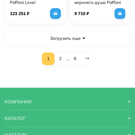
Paffoni Level
верхнего душа Paffoni
KITLEQ519CR120KING с
Lusso ZSOF034BO
термостатом Хром
Белый
123 251
₽
9 710
₽
Загрузить еще
1
2
6
...
КОМПАНИЯ
КАТАЛОГ
МАГАЗИН