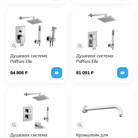
Душевая система
Душевая система
Paffoni Elle
Paffoni Elle
KITZEL015CR/MKING с
KITEL018CR/MKING Хром
гигиеническим душем
84 806
₽
81 091
₽
Хром
Душевая система
Кронштейн для