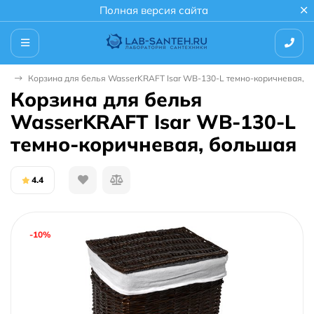
Полная версия сайта
ья
Корзина для белья WasserKRAFT Isar WB-130-L темно-коричневая, 
Корзина для белья
WasserKRAFT Isar WB-130-L
темно-коричневая, большая
4.4
-10%