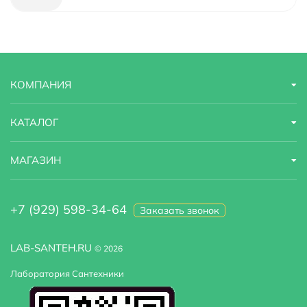
Ширина
35 см
Высота
55 м
КОМПАНИЯ
Глубина
46 м
Модель
Isar WB-130-L
КАТАЛОГ
МАГАЗИН
+7 (929) 598-34-64
Заказать звонок
LAB-SANTEH.RU
© 2026
Лаборатория Сантехники