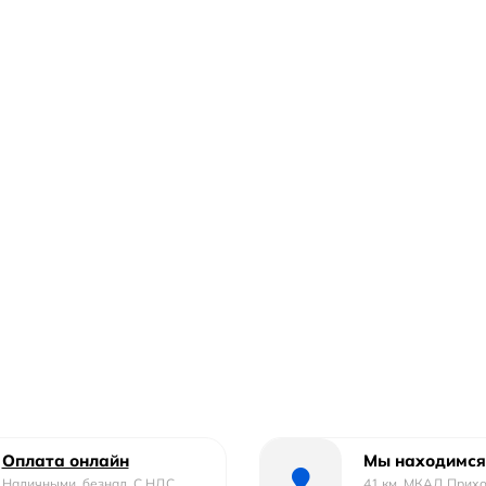
Оплата онлайн
Мы находимся
Наличными, безнал. С НДС ,
41 км. МКАД Прих