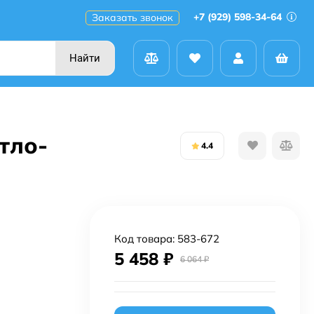
+7 (929) 598-34-64
Заказать звонок
Найти
тло-
4.4
Код товара:
583-672
5 458
₽
6 064
₽