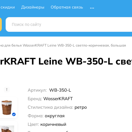
 скидки
Дизайнеры
Обратная связь
на для белья WasserKRAFT Leine WB-350-L светло-коричневая, большая
rKRAFT Leine WB-350-L све
Артикул:
WB-350-L
Бренд:
WasserKRAFT
Стилистика дизайна:
ретро
Форма:
округлая
Цвет:
коричневый