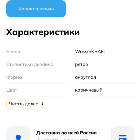
Характеристики
Характеристики
Бренд
WasserKRAFT
Стилистика дизайна
ретро
Форма
округлая
Цвет
коричневый
Тип
корзина для белья
Читать далее
Коллекция
Leine
Материал
ива
Доставка по всей России
Доставим ваш заказа во все