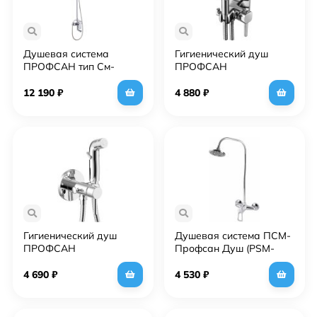
Душевая система
Гигиенический душ
ПРОФСАН тип См-
ПРОФСАН
ВДшОРНТрА (PSM-600-
встраиваемый тип См-
8)
БдОРЗШл (PSM-CB-
12 190
₽
4 880
₽
0720)
Гигиенический душ
Душевая система ПСМ-
ПРОФСАН
Профсан Душ (PSM-
встраиваемый тип См-
514-017) тип См-
БдОРЗШл (PSM-ST-
ВДшОРНТрА
4 690
₽
4 530
₽
0710)