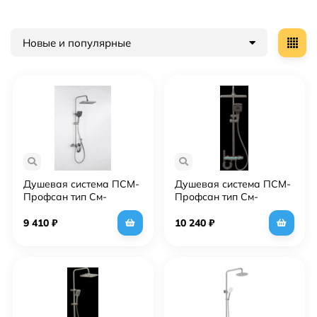
Новые и популярные
Душевая система ПСМ-
Душевая система ПСМ-
Профсан тип См-
Профсан тип См-
ВДшОРНТрА (PSM-900-
ВДшОРНТрА (PSM-900-
82GA)
83GA)
9 410
₽
10 240
₽