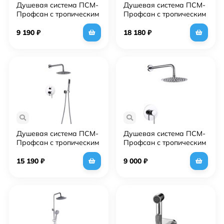
Душевая система ПСМ-
Душевая система ПСМ-
Профсан с тропическим
Профсан с тропическим
душем встраиваемая
душем встраиваемая
тип См-ДшОРЗШт (PSM-
тип См-ДшОРЗШтШлА
9 190
₽
18 180
₽
CB-01)
(PSM-ST-03)
Душевая система ПСМ-
Душевая система ПСМ-
Профсан с тропическим
Профсан с тропическим
душем встраиваемая
душем встраиваемая
тип См-ДшОРЗШтШл
тип См-ДшОРЗШт (PSM-
15 190
₽
9 000
₽
(PSM-ST-02)
ST-01)