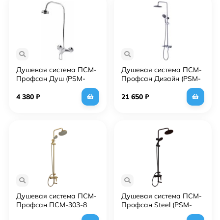
Душевая система ПСМ-
Душевая система ПСМ-
Профсан Душ (PSM-
Профсан Дизайн (PSM-
510-017) тип См-
500-8) тип См-
ВДшОРНТрА
ВДшОРНТрА
4 380
₽
21 650
₽
Душевая система ПСМ-
Душевая система ПСМ-
Профсан ПСМ-303-8
Профсан Steel (PSM-
Steel (PSM-303-8) тип
301-8) тип См-