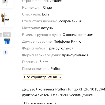
Страна бренда:
Италия
Коллекция:
Ringo
Смеситель:
Есть
Стилистика дизайна:
современный
Материал:
латунь
Режимы ручного душа:
С одним режимом
Другое название:
Паффони Ринго
Форма лейки:
Прямоугольная
Форма верхнего душа:
прямоугольная
Гарантия:
5 лет
Производитель:
Paffoni
Все характеристики
Душевой комплект Paffoni Ringo KITZRIN015CR
душевой системы с гигиеническим душем
Полное описание