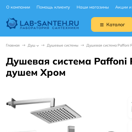
О компании
Помощь клиенту
Наши магазины
Акции и
Каталог
Главная
Душ
Душевые системы
Душевая система Paffoni 
Душевая система Paffoni
душем Хром