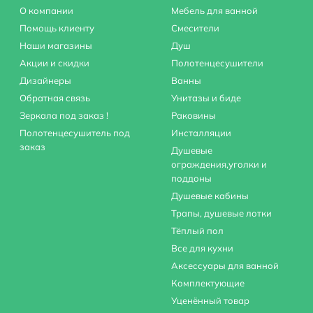
О компании
Мебель для ванной
Помощь клиенту
Смесители
Наши магазины
Душ
Акции и скидки
Полотенцесушители
ingo RIN015CR/M.
Дизайнеры
Ванны
нняя часть).
Обратная связь
Унитазы и биде
Зеркала под заказ !
Раковины
Полотенцесушитель под
Инсталляции
заказ
Душевые
ограждения,уголки и
а.
поддоны
Душевые кабины
Трапы, душевые лотки
Тёплый пол
Все для кухни
Аксессуары для ванной
Комплектующие
Уценённый товар