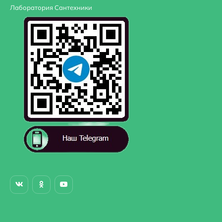
Лаборатория Сантехники
Монтаж: встраиваемый.
В комплекте поставки:
Смеситель для душа (внешняя и внутренняя части) R
Гигиенический душ со смесителем (внешняя и внутре
Верхний душ.
Кронштейн для верхнего душа.
Ручной душ.
Душевой шланг.
Шланговое подключение с держателем ручного душ