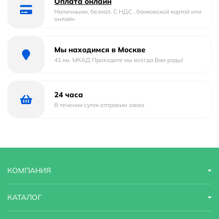
Оплата онлайн
Наличными, безнал. С НДС , банковской картой или
Цвет
чёрный матовый
онлайн
Стилистика
современный стиль
Мы находимся в Москве
дизайна
41 км. МКАД Приходите мы всегда Вам рады!
Форма
круглая
24 часа
В течении суток отправим заказ
Технические характеристики
Механизм
керамический картридж
Ширина см.
21,5
КОМПАНИЯ
Высота см.
148
КАТАЛОГ
Глубина см.
15,4