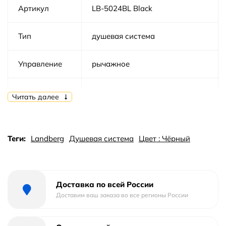
Артикул
LB-5024BL Black
Тип
душевая система
Управление
рычажное
Материал
латунь
Читать далее
Область
бытовая
применения
Теги:
Landberg
Душевая система
Цвет : Чёрный
Гарантия лет.
5
Доставка по всей России
Страна
Германия
Доставим ваш заказа во все регионы России
Внешнее исполнение