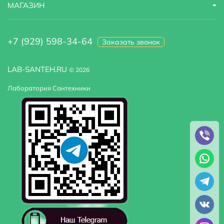
МАГАЗИН
Вращение
поворотный
излива
+7 (929) 598-34-64
Заказать звонок
Размер
20
LAB-SANTEH.RU
© 2026
тропического
душа см.
Лаборатория Сантехники
Длина
150
шланга см.
Функции и оснащение
Тропический
есть
(верхний) душ
Ручной душ
есть