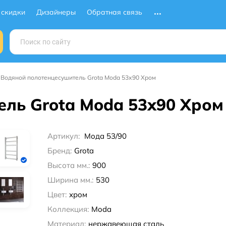
 скидки
Дизайнеры
Обратная связь
Водяной полотенцесушитель Grota Moda 53х90 Хром
ль Grota Moda 53х90 Хром
Артикул:
Мода 53/90
Бренд:
Grota
Высота мм.:
900
Ширина мм.:
530
Цвет:
хром
Коллекция:
Moda
Материал:
нержавеющая сталь