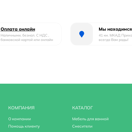
Оплата онлайн
Мы находимся
Наличными, безнал. С НДС ,
41 км. МКАД Прих
банковской картой или онлайн
всегда Вам рады!
КОМПАНИЯ
КАТАЛОГ
О компании
Мебель для ванной
Помощь клиенту
Смесители