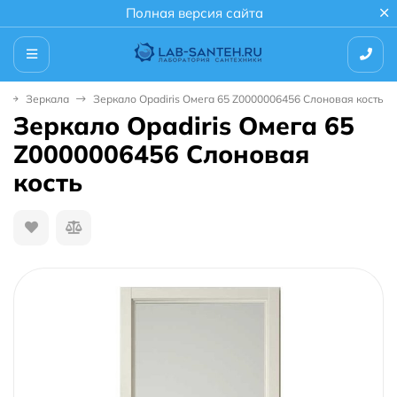
Полная версия сайта
й
Зеркала
Зеркало Opadiris Омега 65 Z0000006456 Слоновая кость
Зеркало Opadiris Омега 65
Z0000006456 Слоновая
кость