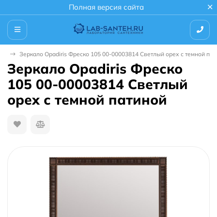
Полная версия сайта
ла
Зеркало Opadiris Фреско 105 00-00003814 Светлый орех с темной пат
Зеркало Opadiris Фреско
105 00-00003814 Светлый
орех с темной патиной