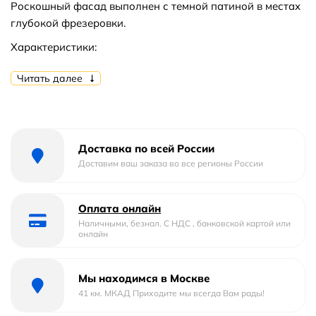
Роскошный фасад выполнен с темной патиной в местах
глубокой фрезеровки.
Характеристики:
Цвет: светлый орех с темной патиной
Читать далее
Материал рамки: массив бука.
Монтаж: подвесной.
В комплекте поставки: зеркало.
Доставка по всей России
Доставим ваш заказа во все регионы России
Оплата онлайн
Наличными, безнал. С НДС , банковской картой или
онлайн
Мы находимся в Москве
41 км. МКАД Приходите мы всегда Вам рады!