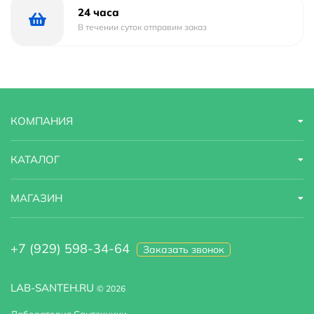
Температура теплоносителя: до 105 градусов по
24 часа
Цельсию,
В течении суток отправим заказ
Масса (кг): 9.44,
Объем (м3): 0.036.
Комплект поставки:
Полотенцесушитель,
КОМПАНИЯ
Носик 3/4 н/г,
Заглушка для коллектора,
Клапан "Маевского",
КАТАЛОГ
Силиковновая прокладка G 3/4,
Ключ ШГ №12,
МАГАЗИН
Кронштейн телескопический.
Паспорт.
+7 (929) 598-34-64
Заказать звонок
LAB-SANTEH.RU
© 2026