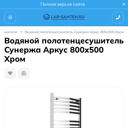
Полная версия сайта
есушители
Водяной полотенцесушитель Сунержа Аркус 800х500 Хром
Водяной полотенцесушитель
Сунержа Аркус 800х500
Хром