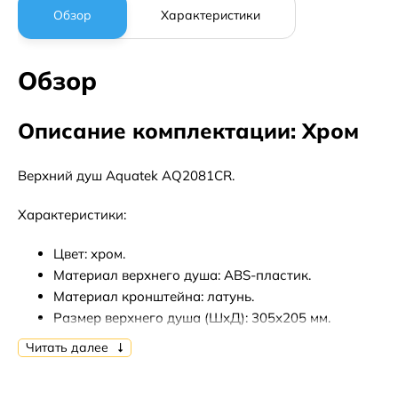
Обзор
Характеристики
Обзор
Описание комплектации: Хром
Верхний душ Aquatek AQ2081CR.
Характеристики:
Цвет: хром.
Материал верхнего душа: ABS-пластик.
Материал кронштейна: латунь.
Размер верхнего душа (ШхД): 305х205 мм.
Форма: прямоугольная.
Читать далее
Шарнирное соединение: регулируемый угол наклона
Легкая очистка силиконовых форсунок от известков