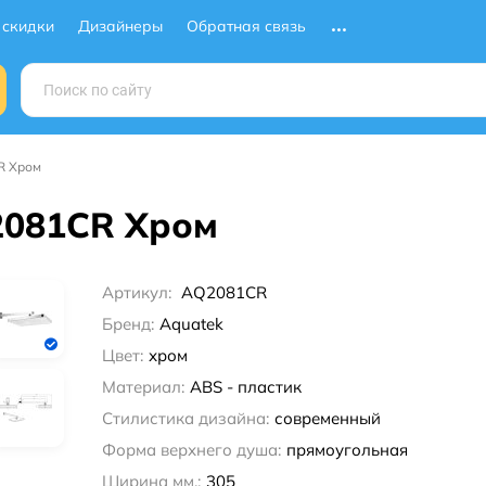
 скидки
Дизайнеры
Обратная связь
R Хром
2081CR Хром
Артикул:
AQ2081CR
Бренд:
Aquatek
Цвет:
хром
Материал:
ABS - пластик
Стилистика дизайна:
современный
Форма верхнего душа:
прямоугольная
Ширина мм.:
305