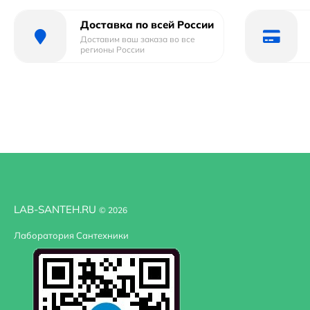
Стандарт подводки: 1/2.
Монтаж: на стену.
Доставка по всей России
Доставим ваш заказа во все
В комплекте поставки:
регионы России
Верхний душ.
Кронштейн для верхнего душа.
Декоративный отражатель.
Монтажный комплект.
LAB-SANTEH.RU
© 2026
Лаборатория Сантехники