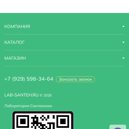
Страна бренда
Германия
Модель
4609R001
КОМПАНИЯ
Оснащение
крепления
Тип унитаза
подвесной
КАТАЛОГ
Угловая конструкция
Нет
МАГАЗИН
+7 (929) 598-34-64
Заказать звонок
LAB-SANTEH.RU
© 2026
Лаборатория Сантехники