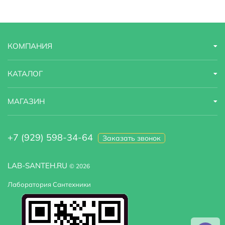
Дополнительные функции
антигрязевое покрытие
Модель
566010R1
КОМПАНИЯ
Оснащение
крепеж
Тип унитаза
подвесной
КАТАЛОГ
Угловая конструкция
Нет
МАГАЗИН
+7 (929) 598-34-64
Заказать звонок
LAB-SANTEH.RU
© 2026
Лаборатория Сантехники