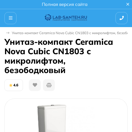
Полная версия сайта
зы
Унитаз-компакт Ceramica Nova Cubic CN1803 с микролифтом, безобо
Унитаз-компакт Ceramica
Nova Cubic CN1803 с
микролифтом,
безободковый
4.6