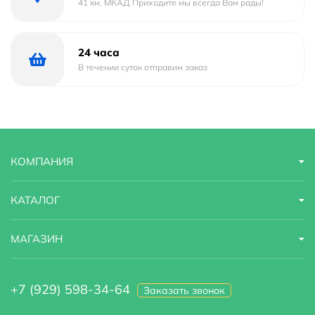
41 км. МКАД Приходите мы всегда Вам рады!
Материал
Фарфор
Страна бренда
Италия
24 часа
В течении суток отправим заказ
Гарантийный срок
25 лет
Сиденье в комплекте
да
Оснащение
крышка-сиденье
КОМПАНИЯ
Область применения
бытовая
КАТАЛОГ
МАГАЗИН
+7 (929) 598-34-64
Заказать звонок