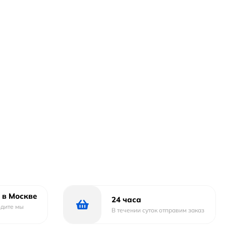
 в Москве
24 часа
одите мы
В течении суток отправим заказ