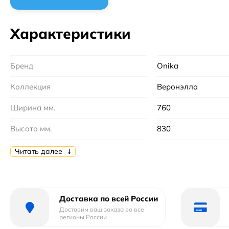
Характеристики
Бренд
Onika
Коллекция
Веронэлла
Ширина мм.
760
Высота мм.
830
Глубина мм.
485
Читать далее
Монтаж
напольный
Цвет
Белый
Доставка по всей России
Доставим ваш заказа во все
Бельевая корзина
Без бельевой корз
регионы России