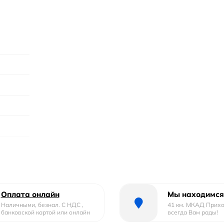
Оплата онлайн
Мы находимся
Наличными, безнал. С НДС ,
41 км. МКАД Прих
ины
банковской картой или онлайн
всегда Вам рады!